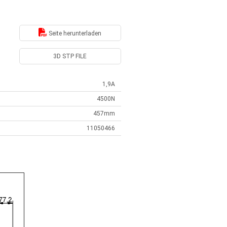
Seite herunterladen
3D STP FILE
1,9A
4500N
457mm
11050466