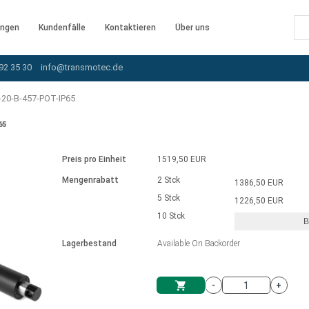
ngen
Kundenfälle
Kontaktieren
Über uns
92 35 30
info@transmotec.de
20-B-457-POT-IP65
65
Preis pro Einheit
1519,50 EUR
Mengenrabatt
2 Stck
1386,50 EUR
5 Stck
1226,50 EUR
10 Stck
B
rnem Treiber
Lagerbestand
Available On Backorder
-
+