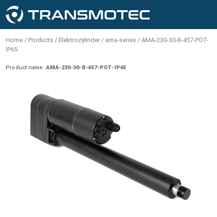
MENÜ
Produkte
AC-GETRIEBEMOTOREN
BÜRSTENLOSE DC-MOTOREN
DC-MOTOREN
SCHRITTMOTOREN
ELEKTROZYLINDER
HUBMAGNETE
SCHALTNETZTEIL
DE
EINHEITSSYSTEM
VAT
Home
/
Products
/
Elektrozylinder
/
ama-series
/
AMA-230-30-B-457-POT-
Produkte
Drehbewegung
IP65
English - USA & Canada (USD)
Metric
AC-Standard-
Externer Treiber für bürstenlose
Bürstenlose Gleichstrommotoren
Schrittmotoren 0,9 Grad Kabel
Offene bauform
Schaltnetzteil
Product name:
AMA-230-30-B-457-POT-IP65
Anpassungen
AC-Getriebemotoren
Preis inkl. MwSt.
Getriebemotorennsmote
Gleichstrommotoren
ohne Getriebe
Haltemoment 0.05-1.80 Nm
English - EU-country (EUR)
Rohr
Kundenfälle
Bürstenlose DC-motoren
Imperial
Preis exkl. MwSt.
12-48V | 1800-10,000rpm | ≤ 2Nm
2-36V | 2000-24,000rpm | ≤ 2Nm
Mit Kabelverbindung
AC-Umkehrgetriebemotoren
(Ohne Getriebe)
(Ohne Getriebe)
Schrittmotoren 1,8 Grad Stecker
English - Non EU-country (USD)
110-230V | 1200-1550 rpm | ≤ 930 mNm
Selbsthaltemagnet
Kontaktieren
DC-Motoren
Gleichstrommotoren mit
Gleichstrommotoren mit
Reversibel
Planetengetriebe und Bürsten
Planetengetriebe und Bürsten
Schrittmotoren 1,8 Grad Kabel
Dansk (DKK)
Elektro Haftmagnete
AC-Getriebemotoren mit
Über uns
Schrittmotoren
Ø12-124mm | 2-2750rpm | ≤ 18Nm
Ø12-124mm | 2-2750rpm | ≤ 18Nm
Haltemoment 0.02-3.00 Nm
einstellbarer Drehzahl
Deutsch (EUR)
Mit Kontaktverbindung
Halterungen
Bürstenlose DC Motoren BT
Gleichstrommotoren mit
Lineare Bewegung
Drehzahlregler für
integriertem Steuerung
Stirnradbürsten
Schrittmotorsteuerung
Wechselstrommotoren
Español (EUR)
Steuerkästen