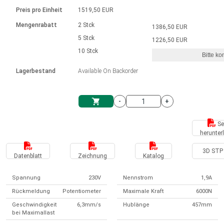
Sprache
Elektrozylinder
Ø12-43mm | 1-1800rpm | ≤ 2Nm
Steuerung 2-6 A
Bürstenlose Gleichstrommotoren
230 - 50 Hz | 110 - 60 Hz
Preis pro Einheit
1519,50 EUR
Synchron-Asynchron | für 1-4 Elektrozylinder
mit Planetengetriebe und internem
Gleichstrommotoren mit
Français (EUR)
Drehzahlregelung für die AIS-Serie
Mengenrabatt
2 Stck
1386,50 EUR
Einheitssystem
Hubmagnete
Handsteuerung
Treiber
Schneckengetriebe und Bürsten
5 Stck
1226,50 EUR
Italiano (EUR)
10 Stck
Synchron-Asynchron | für 1-4 Elektrozylinder
Ø 28-42| 1-1400 rpm | <= 290Ncm
Ø43-124mm | 31-425rpm | ≤ 41Nm
Bitte ko
VAT
Schaltnetzteil
Lagerbestand
Available On Backorder
Bürstenlose DC Motor Controller
Treiber für Gleichstrommotoren mit
Nederlands (EUR)
Schaltnetzteil
Bürsten Serie DPWM
-
+
Polski (EUR)
Einkaufswagen
Se
herunter
Norsk (NOK)
3D STP 
Datenblatt
Zeichnung
Katalog
Suomi (EUR)
Spannung
230V
Nennstrom
1,9A
Rückmeldung
Potentiometer
Maximale Kraft
6000N
Svenska (SEK)
Geschwindigkeit
6,3mm/s
Hublänge
457mm
bei Maximallast