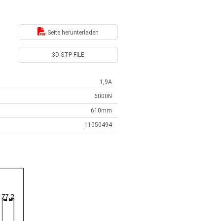
Seite herunterladen
3D STP FILE
1,9A
6000N
610mm
11050494