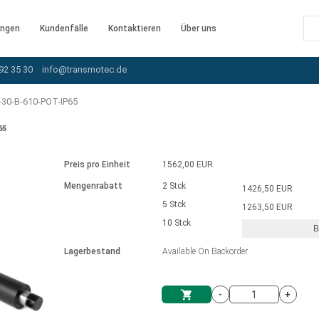
ngen
Kundenfälle
Kontaktieren
Über uns
92 35 30
info@transmotec.de
30-B-610-POT-IP65
65
Preis pro Einheit
1562,00 EUR
Mengenrabatt
2 Stck
1426,50 EUR
5 Stck
1263,50 EUR
10 Stck
B
rnem Treiber
Lagerbestand
Available On Backorder
-
+