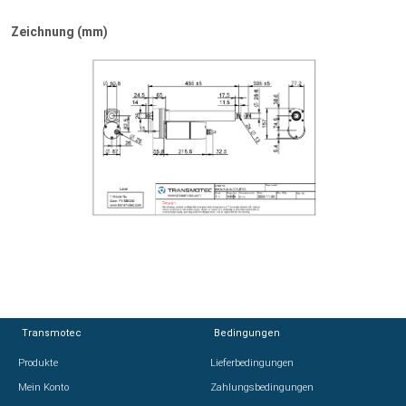
Zeichnung (mm)
Transmotec
Transmotec
Bedingungen
Bedingungen
Produkte
Produkte
Lieferbedingungen
Lieferbedingungen
Mein Konto
Mein Konto
Zahlungsbedingungen
Zahlungsbedingungen