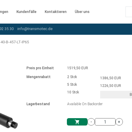
ngen
Kundenfälle
Kontaktieren
Über uns
92 35 30
info@transmotec.de
40-B-457-LT-IP65
Preis pro Einheit
1519,50 EUR
Mengenrabatt
2 Stck
1386,50 EUR
5 Stck
1226,50 EUR
10 Stck
B
rnem Treiber
Lagerbestand
Available On Backorder
-
+