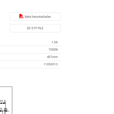
Seite herunterladen
3D STP FILE
1,9A
7000N
457mm
11050513