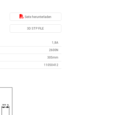
Seite herunterladen
3D STP FILE
1,8A
2600N
305mm
11050412