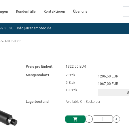
ngen
Kundenfälle
Kontaktieren
Über uns
92 35 30
info@transmotec.de
5-B-305-IP65
Preis pro Einheit
1322,50 EUR
Mengenrabatt
2 Stck
1206,50 EUR
5 Stck
1067,00 EUR
10 Stck
B
rnem Treiber
Lagerbestand
Available On Backorder
-
+