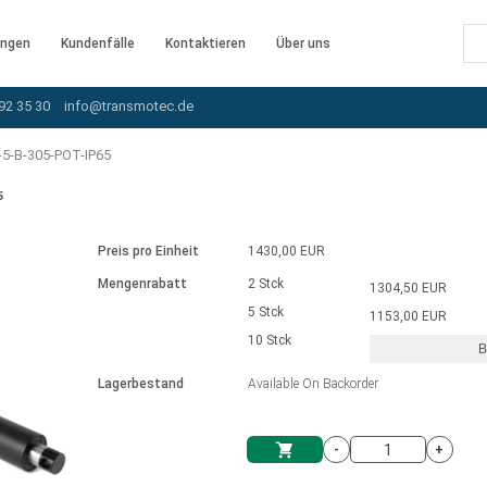
ngen
Kundenfälle
Kontaktieren
Über uns
92 35 30
info@transmotec.de
5-B-305-POT-IP65
5
Preis pro Einheit
1430,00 EUR
Mengenrabatt
2 Stck
1304,50 EUR
5 Stck
1153,00 EUR
10 Stck
B
rnem Treiber
Lagerbestand
Available On Backorder
-
+