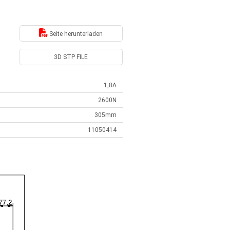
Seite herunterladen
3D STP FILE
1,8A
2600N
305mm
11050414