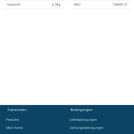
Gewicht
6,7kg
SKU
13050113
Transmotec
Transmotec
Bedingungen
Bedingungen
Produkte
Produkte
Lieferbedingungen
Lieferbedingungen
Mein Konto
Mein Konto
Zahlungsbedingungen
Zahlungsbedingungen