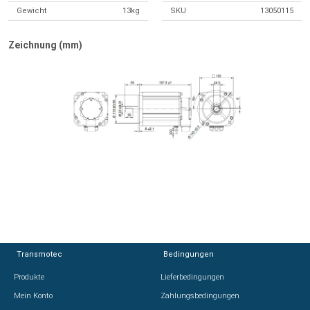
Gewicht
13kg
SKU
13050115
Zeichnung (mm)
Transmotec
Transmotec
Bedingungen
Bedingungen
Produkte
Produkte
Lieferbedingungen
Lieferbedingungen
Mein Konto
Mein Konto
Zahlungsbedingungen
Zahlungsbedingungen