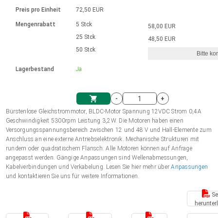
Sprache
Elektrozylinder
Ø12-43mm | 1-1800rpm | ≤ 2Nm
Steuerung 2-6 A
Bürstenlose Gleichstrommotoren
230 - 50 Hz | 110 - 60 Hz
Preis pro Einheit
72,50 EUR
Synchron-Asynchron | für 1-4 Elektrozylinder
mit Planetengetriebe und internem
Gleichstrommotoren mit
Français (EUR)
Drehzahlregelung für die AIS-Serie
Mengenrabatt
5 Stck
58,00 EUR
Einheitssystem
Hubmagnete
Handsteuerung
Treiber
Schneckengetriebe und Bürsten
25 Stck
48,50 EUR
Italiano (EUR)
50 Stck
Synchron-Asynchron | für 1-4 Elektrozylinder
Ø 28-42| 1-1400 rpm | <= 290Ncm
Ø43-124mm | 31-425rpm | ≤ 41Nm
Bitte ko
VAT
Schaltnetzteil
Lagerbestand
Ja
Bürstenlose DC Motor Controller
Treiber für Gleichstrommotoren mit
Nederlands (EUR)
Schaltnetzteil
Bürsten Serie DPWM
-
+
Polski (EUR)
Bürstenlose Gleichstrommotor, BLDC-Motor Spannung 12VDC Strom 0,4A
Einkaufswagen
Geschwindigkeit 5300rpm Leistung 3,2W. Die Motoren haben einen
Versorgungsspannungsbereich zwischen 12 und 48 V und Hall-Elemente zum
Norsk (NOK)
Anschluss an eine externe Antriebselektronik. Mechanische Strukturen mit
rundem oder quadratischem Flansch. Alle Motoren können auf Anfrage
angepasst werden. Gängige Anpassungen sind Wellenabmessungen,
Suomi (EUR)
Kabelverbindungen und Verkabelung. Lesen Sie hier mehr über
Anpassungen
und kontaktieren Sie uns für weitere Informationen.
Se
Svenska (SEK)
herunter