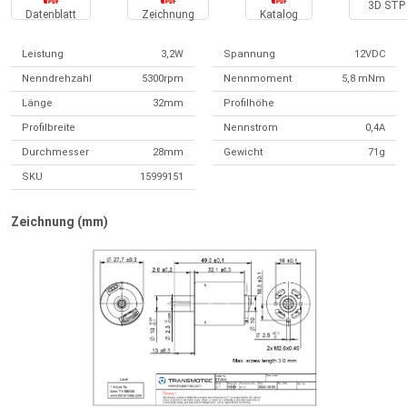
3D STP 
Datenblatt
Zeichnung
Katalog
Leistung
3,2W
Spannung
12VDC
Nenndrehzahl
5300rpm
Nennmoment
5,8 mNm
Länge
32mm
Profilhöhe
Profilbreite
Nennstrom
0,4A
Durchmesser
28mm
Gewicht
71g
SKU
15999151
Zeichnung (mm)