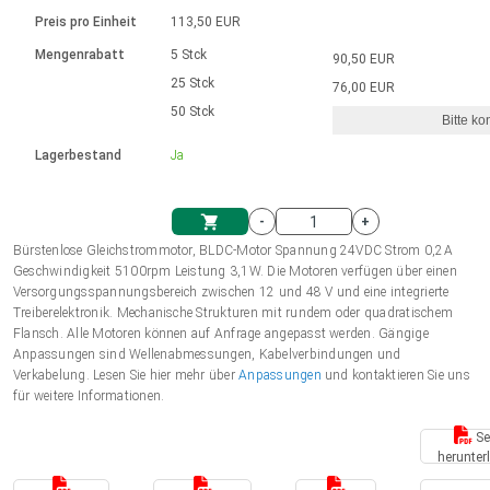
Sprache
Elektrozylinder
Ø12-43mm | 1-1800rpm | ≤ 2Nm
Steuerung 2-6 A
Bürstenlose Gleichstrommotoren
230 - 50 Hz | 110 - 60 Hz
Preis pro Einheit
113,50 EUR
Synchron-Asynchron | für 1-4 Elektrozylinder
mit Planetengetriebe und internem
Gleichstrommotoren mit
Français (EUR)
Drehzahlregelung für die AIS-Serie
Mengenrabatt
5 Stck
90,50 EUR
Einheitssystem
Hubmagnete
Handsteuerung
Treiber
Schneckengetriebe und Bürsten
25 Stck
76,00 EUR
Italiano (EUR)
50 Stck
Synchron-Asynchron | für 1-4 Elektrozylinder
Ø 28-42| 1-1400 rpm | <= 290Ncm
Ø43-124mm | 31-425rpm | ≤ 41Nm
Bitte ko
VAT
Schaltnetzteil
Lagerbestand
Ja
Bürstenlose DC Motor Controller
Treiber für Gleichstrommotoren mit
Nederlands (EUR)
Schaltnetzteil
Bürsten Serie DPWM
-
+
Polski (EUR)
Bürstenlose Gleichstrommotor, BLDC-Motor Spannung 24VDC Strom 0,2A
Einkaufswagen
Geschwindigkeit 5100rpm Leistung 3,1W. Die Motoren verfügen über einen
Versorgungsspannungsbereich zwischen 12 und 48 V und eine integrierte
Norsk (NOK)
Treiberelektronik. Mechanische Strukturen mit rundem oder quadratischem
Flansch. Alle Motoren können auf Anfrage angepasst werden. Gängige
Anpassungen sind Wellenabmessungen, Kabelverbindungen und
Suomi (EUR)
Verkabelung. Lesen Sie hier mehr über
Anpassungen
und kontaktieren Sie uns
für weitere Informationen.
Se
Svenska (SEK)
herunter