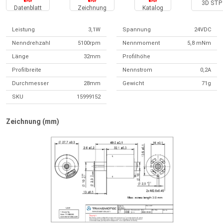
3D STP 
Datenblatt
Zeichnung
Katalog
Leistung
3,1W
Spannung
24VDC
Nenndrehzahl
5100rpm
Nennmoment
5,8 mNm
Länge
32mm
Profilhöhe
Profilbreite
Nennstrom
0,2A
Durchmesser
28mm
Gewicht
71g
SKU
15999152
Zeichnung (mm)