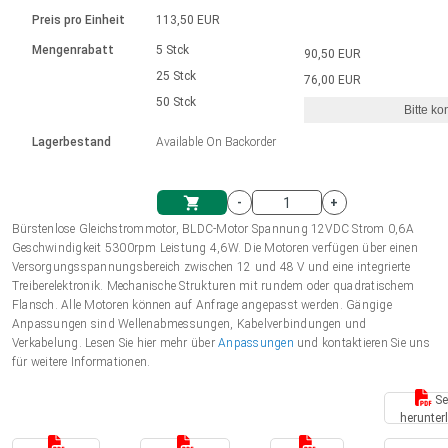
Sprache
Elektrozylinder
Ø12-43mm | 1-1800rpm | ≤ 2Nm
Steuerung 2-6 A
Bürstenlose Gleichstrommotoren
230 - 50 Hz | 110 - 60 Hz
Preis pro Einheit
113,50 EUR
Synchron-Asynchron | für 1-4 Elektrozylinder
mit Planetengetriebe und internem
Gleichstrommotoren mit
Français (EUR)
Drehzahlregelung für die AIS-Serie
Mengenrabatt
5 Stck
90,50 EUR
Einheitssystem
Hubmagnete
Handsteuerung
Treiber
Schneckengetriebe und Bürsten
25 Stck
76,00 EUR
Italiano (EUR)
50 Stck
Synchron-Asynchron | für 1-4 Elektrozylinder
Ø 28-42| 1-1400 rpm | <= 290Ncm
Ø43-124mm | 31-425rpm | ≤ 41Nm
Bitte ko
VAT
Schaltnetzteil
Lagerbestand
Available On Backorder
Bürstenlose DC Motor Controller
Treiber für Gleichstrommotoren mit
Nederlands (EUR)
Schaltnetzteil
Bürsten Serie DPWM
-
+
Polski (EUR)
Bürstenlose Gleichstrommotor, BLDC-Motor Spannung 12VDC Strom 0,6A
Einkaufswagen
Geschwindigkeit 5300rpm Leistung 4,6W. Die Motoren verfügen über einen
Versorgungsspannungsbereich zwischen 12 und 48 V und eine integrierte
Norsk (NOK)
Treiberelektronik. Mechanische Strukturen mit rundem oder quadratischem
Flansch. Alle Motoren können auf Anfrage angepasst werden. Gängige
Anpassungen sind Wellenabmessungen, Kabelverbindungen und
Suomi (EUR)
Verkabelung. Lesen Sie hier mehr über
Anpassungen
und kontaktieren Sie uns
für weitere Informationen.
Se
Svenska (SEK)
herunter