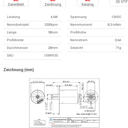
3D STP 
Datenblatt
Zeichnung
Katalog
Leistung
4,6W
Spannung
12VDC
Nenndrehzahl
5300rpm
Nennmoment
8,3 mNm
Länge
38mm
Profilhöhe
Profilbreite
Nennstrom
0,6A
Durchmesser
28mm
Gewicht
71g
SKU
15999155
Zeichnung (mm)