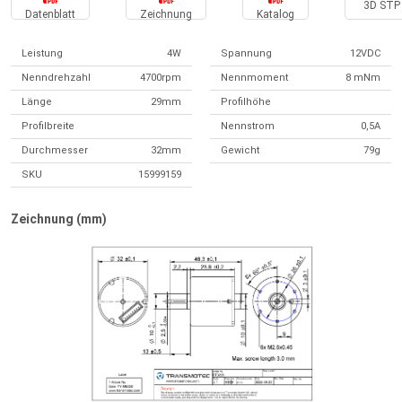
3D STP 
Datenblatt
Zeichnung
Katalog
Leistung
4W
Spannung
12VDC
Nenndrehzahl
4700rpm
Nennmoment
8 mNm
Länge
29mm
Profilhöhe
Profilbreite
Nennstrom
0,5A
Durchmesser
32mm
Gewicht
79g
SKU
15999159
Zeichnung (mm)