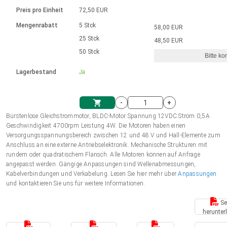
Sprache
Elektrozylinder
Ø12-43mm | 1-1800rpm | ≤ 2Nm
Steuerung 2-6 A
Bürstenlose Gleichstrommotoren
230 - 50 Hz | 110 - 60 Hz
Preis pro Einheit
72,50 EUR
Synchron-Asynchron | für 1-4 Elektrozylinder
mit Planetengetriebe und internem
Gleichstrommotoren mit
Français (EUR)
Drehzahlregelung für die AIS-Serie
Mengenrabatt
5 Stck
58,00 EUR
Einheitssystem
Hubmagnete
Handsteuerung
Treiber
Schneckengetriebe und Bürsten
25 Stck
48,50 EUR
Italiano (EUR)
50 Stck
Synchron-Asynchron | für 1-4 Elektrozylinder
Ø 28-42| 1-1400 rpm | <= 290Ncm
Ø43-124mm | 31-425rpm | ≤ 41Nm
Bitte ko
VAT
Schaltnetzteil
Lagerbestand
Ja
Bürstenlose DC Motor Controller
Treiber für Gleichstrommotoren mit
Nederlands (EUR)
Schaltnetzteil
Bürsten Serie DPWM
-
+
Polski (EUR)
Bürstenlose Gleichstrommotor, BLDC-Motor Spannung 12VDC Strom 0,5A
Einkaufswagen
Geschwindigkeit 4700rpm Leistung 4W. Die Motoren haben einen
Versorgungsspannungsbereich zwischen 12 und 48 V und Hall-Elemente zum
Norsk (NOK)
Anschluss an eine externe Antriebselektronik. Mechanische Strukturen mit
rundem oder quadratischem Flansch. Alle Motoren können auf Anfrage
angepasst werden. Gängige Anpassungen sind Wellenabmessungen,
Suomi (EUR)
Kabelverbindungen und Verkabelung. Lesen Sie hier mehr über
Anpassungen
und kontaktieren Sie uns für weitere Informationen.
Se
Svenska (SEK)
herunter