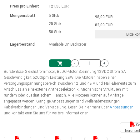
Sprache
Elektrozylinder
Ø12-43mm | 1-1800rpm | ≤ 2Nm
Steuerung 2-6 A
Bürstenlose Gleichstrommotoren
230 - 50 Hz | 110 - 60 Hz
Preis pro Einheit
121,50 EUR
Synchron-Asynchron | für 1-4 Elektrozylinder
mit Planetengetriebe und internem
Gleichstrommotoren mit
Français (EUR)
Drehzahlregelung für die AIS-Serie
Mengenrabatt
5 Stck
98,00 EUR
Einheitssystem
Hubmagnete
Handsteuerung
Treiber
Schneckengetriebe und Bürsten
25 Stck
82,00 EUR
Italiano (EUR)
50 Stck
Synchron-Asynchron | für 1-4 Elektrozylinder
Ø 28-42| 1-1400 rpm | <= 290Ncm
Ø43-124mm | 31-425rpm | ≤ 41Nm
Bitte ko
VAT
Schaltnetzteil
Lagerbestand
Available On Backorder
Bürstenlose DC Motor Controller
Treiber für Gleichstrommotoren mit
Nederlands (EUR)
Schaltnetzteil
Bürsten Serie DPWM
-
+
Polski (EUR)
Bürstenlose Gleichstrommotor, BLDC-Motor Spannung 12VDC Strom 3A
Einkaufswagen
Geschwindigkeit 5200rpm Leistung 28W. Die Motoren haben einen
Versorgungsspannungsbereich zwischen 12 und 48 V und Hall-Elemente zum
Norsk (NOK)
Anschluss an eine externe Antriebselektronik. Mechanische Strukturen mit
rundem oder quadratischem Flansch. Alle Motoren können auf Anfrage
angepasst werden. Gängige Anpassungen sind Wellenabmessungen,
Suomi (EUR)
Kabelverbindungen und Verkabelung. Lesen Sie hier mehr über
Anpassungen
und kontaktieren Sie uns für weitere Informationen.
Se
Svenska (SEK)
herunter