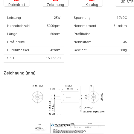
3D STP 
Datenblatt
Zeichnung
Katalog
Leistung
28W
Spannung
12VDC
Nenndrehzahl
5200rpm
Nennmoment
51 mNm
Länge
66mm
Profilhöhe
Profilbreite
Nennstrom
3A
Durchmesser
42mm
Gewicht
380g
SKU
15999178
Zeichnung (mm)