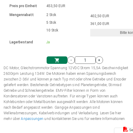
Sprache
Elektrozylinder
Ø12-43mm | 1-1800rpm | ≤ 2Nm
Steuerung 2-6 A
Bürstenlose Gleichstrommotoren
230 - 50 Hz | 110 - 60 Hz
Preis pro Einheit
453,50 EUR
Synchron-Asynchron | für 1-4 Elektrozylinder
mit Planetengetriebe und internem
Gleichstrommotoren mit
Français (EUR)
Drehzahlregelung für die AIS-Serie
Mengenrabatt
2 Stck
402,50 EUR
Einheitssystem
Hubmagnete
Handsteuerung
Treiber
Schneckengetriebe und Bürsten
5 Stck
361,00 EUR
Italiano (EUR)
10 Stck
Synchron-Asynchron | für 1-4 Elektrozylinder
Ø 28-42| 1-1400 rpm | <= 290Ncm
Ø43-124mm | 31-425rpm | ≤ 41Nm
Bitte ko
VAT
Schaltnetzteil
Lagerbestand
Ja
Bürstenlose DC Motor Controller
Treiber für Gleichstrommotoren mit
Nederlands (EUR)
Schaltnetzteil
Bürsten Serie DPWM
-
+
Polski (EUR)
DC Motor, Gleichstrommotor Spannung 12VDC Strom 15,5A Geschwindigkeit
Einkaufswagen
2600rpm Leistung 134W. Die Motoren haben einen Spannungsbereich
zwischen 2-36V und können je nach Typ mit oder ohne Getriebe und Encoder
Norsk (NOK)
geliefert werden. Bestehende Getriebetypen sind Planetengetriebe, Stirnrad
Getriebe und Schneckengetriebe. EMV-Filter können in Form von
Kondensatoren oder Varistoren auftreten. Für einige Typen können auch
Suomi (EUR)
Kohlebürsten oder Metallbürsten ausgewählt werden. Alle Motoren können
nach Bedarf angepasst werden. Gängige Anpassungen sind
Wellenabmessungen, Kabelverbindungen und Verkabelung. Lesen Sie hier
mehr über
Anpassungen
und kontaktieren Sie uns für weitere Informationen.
Svenska (SEK)
Se