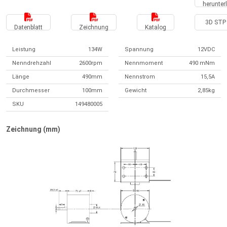
herunter
3D STP 
Datenblatt
Zeichnung
Katalog
Leistung
134W
Spannung
12VDC
Nenndrehzahl
2600rpm
Nennmoment
490 mNm
Länge
490mm
Nennstrom
15,5A
Durchmesser
100mm
Gewicht
2,85kg
SKU
149480005
Zeichnung (mm)