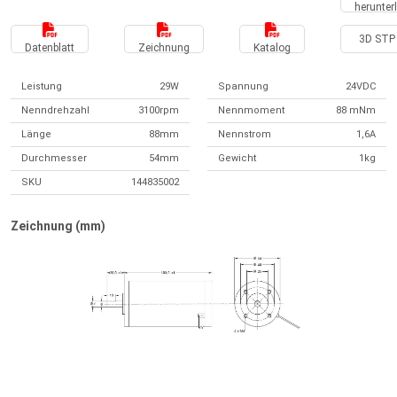
herunter
3D STP 
Datenblatt
Zeichnung
Katalog
Leistung
29W
Spannung
24VDC
Nenndrehzahl
3100rpm
Nennmoment
88 mNm
Länge
88mm
Nennstrom
1,6A
Durchmesser
54mm
Gewicht
1kg
SKU
144835002
Zeichnung (mm)