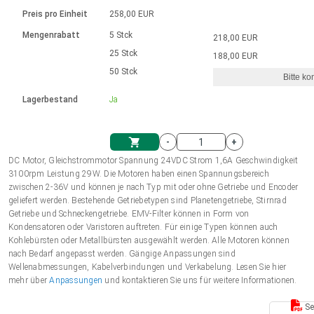
Sprache
Elektrozylinder
Ø12-43mm | 1-1800rpm | ≤ 2Nm
Steuerung 2-6 A
Bürstenlose Gleichstrommotoren
230 - 50 Hz | 110 - 60 Hz
Preis pro Einheit
258,00 EUR
Synchron-Asynchron | für 1-4 Elektrozylinder
mit Planetengetriebe und internem
Gleichstrommotoren mit
Français (EUR)
Drehzahlregelung für die AIS-Serie
Mengenrabatt
5 Stck
218,00 EUR
Einheitssystem
Hubmagnete
Handsteuerung
Treiber
Schneckengetriebe und Bürsten
25 Stck
188,00 EUR
Italiano (EUR)
50 Stck
Synchron-Asynchron | für 1-4 Elektrozylinder
Ø 28-42| 1-1400 rpm | <= 290Ncm
Ø43-124mm | 31-425rpm | ≤ 41Nm
Bitte ko
VAT
Schaltnetzteil
Lagerbestand
Ja
Bürstenlose DC Motor Controller
Treiber für Gleichstrommotoren mit
Nederlands (EUR)
Schaltnetzteil
Bürsten Serie DPWM
-
+
Polski (EUR)
DC Motor, Gleichstrommotor Spannung 24VDC Strom 1,6A Geschwindigkeit
Einkaufswagen
3100rpm Leistung 29W. Die Motoren haben einen Spannungsbereich
zwischen 2-36V und können je nach Typ mit oder ohne Getriebe und Encoder
Norsk (NOK)
geliefert werden. Bestehende Getriebetypen sind Planetengetriebe, Stirnrad
Getriebe und Schneckengetriebe. EMV-Filter können in Form von
Kondensatoren oder Varistoren auftreten. Für einige Typen können auch
Suomi (EUR)
Kohlebürsten oder Metallbürsten ausgewählt werden. Alle Motoren können
nach Bedarf angepasst werden. Gängige Anpassungen sind
Wellenabmessungen, Kabelverbindungen und Verkabelung. Lesen Sie hier
mehr über
Anpassungen
und kontaktieren Sie uns für weitere Informationen.
Svenska (SEK)
Se