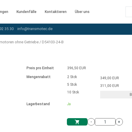
ngen
Kundenfälle
Kontaktieren
Über uns
92 35 30
info@transmotec.de
motoren ohne Getriebe
/
D54103-24-B
Preis pro Einheit
396,50 EUR
Mengenrabatt
2 Stck
349,00 EUR
5 Stck
311,00 EUR
10 Stck
B
rnem Treiber
Lagerbestand
Ja
-
+