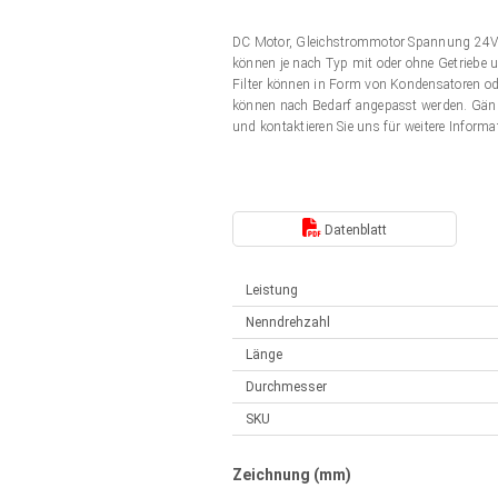
Elektrozylinder
Synchron-Asynchron | für 1-4 Elektrozylinder
DC Motor, Gleichstrommotor Spannung 24V
Français (EUR)
Handsteuerung
können je nach Typ mit oder ohne Getriebe u
Hubmagnete
Filter können in Form von Kondensatoren od
Synchron-Asynchron | für 1-4 Elektrozylinder
können nach Bedarf angepasst werden. Gän
Italiano (EUR)
und kontaktieren Sie uns für weitere Informa
Schaltnetzteil
Nederlands (EUR)
Schaltnetzteil
Datenblatt
Polski (EUR)
Leistung
Norsk (NOK)
Nenndrehzahl
Länge
Suomi (EUR)
Durchmesser
SKU
Svenska (SEK)
Zeichnung (mm)