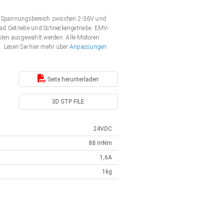
 Spannungsbereich zwischen 2-36V und
nrad Getriebe und Schneckengetriebe. EMV-
rsten ausgewählt werden. Alle Motoren
Lesen Sie hier mehr über
Anpassungen
Seite herunterladen
3D STP FILE
24VDC
88 mNm
1,6A
1kg