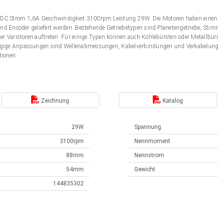
DC Strom 1,6A Geschwindigkeit 3100rpm Leistung 29W. Die Motoren haben einen
nd Encoder geliefert werden. Bestehende Getriebetypen sind Planetengetriebe, Stir
er Varistoren auftreten. Für einige Typen können auch Kohlebürsten oder Metallbü
gige Anpassungen sind Wellenabmessungen, Kabelverbindungen und Verkabelung. 
tionen.
Zeichnung
Katalog
29W
Spannung
3100rpm
Nennmoment
88mm
Nennstrom
54mm
Gewicht
144835302