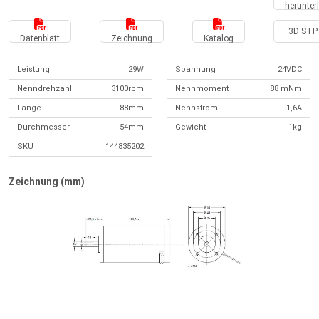
herunter
3D STP 
Datenblatt
Zeichnung
Katalog
Leistung
29W
Spannung
24VDC
Nenndrehzahl
3100rpm
Nennmoment
88 mNm
Länge
88mm
Nennstrom
1,6A
Durchmesser
54mm
Gewicht
1kg
SKU
144835202
Zeichnung (mm)