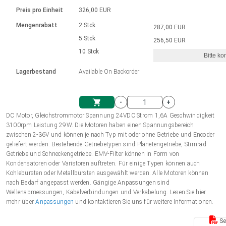
Sprache
Elektrozylinder
Ø12-43mm | 1-1800rpm | ≤ 2Nm
Steuerung 2-6 A
Bürstenlose Gleichstrommotoren
230 - 50 Hz | 110 - 60 Hz
Preis pro Einheit
326,00 EUR
Synchron-Asynchron | für 1-4 Elektrozylinder
mit Planetengetriebe und internem
Gleichstrommotoren mit
Français (EUR)
Drehzahlregelung für die AIS-Serie
Mengenrabatt
2 Stck
287,00 EUR
Einheitssystem
Hubmagnete
Handsteuerung
Treiber
Schneckengetriebe und Bürsten
5 Stck
256,50 EUR
Italiano (EUR)
10 Stck
Synchron-Asynchron | für 1-4 Elektrozylinder
Ø 28-42| 1-1400 rpm | <= 290Ncm
Ø43-124mm | 31-425rpm | ≤ 41Nm
Bitte ko
VAT
Schaltnetzteil
Lagerbestand
Available On Backorder
Bürstenlose DC Motor Controller
Treiber für Gleichstrommotoren mit
Nederlands (EUR)
Schaltnetzteil
Bürsten Serie DPWM
-
+
Polski (EUR)
DC Motor, Gleichstrommotor Spannung 24VDC Strom 1,6A Geschwindigkeit
Einkaufswagen
3100rpm Leistung 29W. Die Motoren haben einen Spannungsbereich
zwischen 2-36V und können je nach Typ mit oder ohne Getriebe und Encoder
Norsk (NOK)
geliefert werden. Bestehende Getriebetypen sind Planetengetriebe, Stirnrad
Getriebe und Schneckengetriebe. EMV-Filter können in Form von
Kondensatoren oder Varistoren auftreten. Für einige Typen können auch
Suomi (EUR)
Kohlebürsten oder Metallbürsten ausgewählt werden. Alle Motoren können
nach Bedarf angepasst werden. Gängige Anpassungen sind
Wellenabmessungen, Kabelverbindungen und Verkabelung. Lesen Sie hier
mehr über
Anpassungen
und kontaktieren Sie uns für weitere Informationen.
Svenska (SEK)
Se