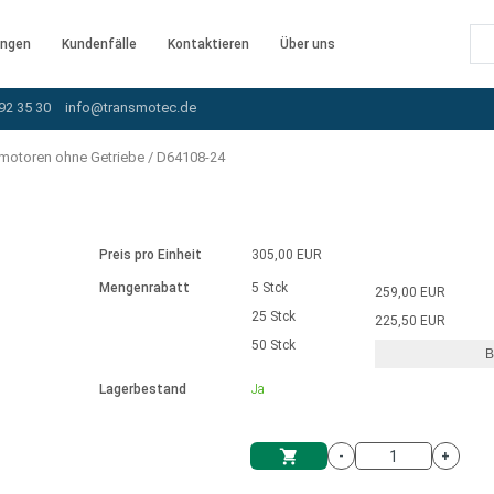
ngen
Kundenfälle
Kontaktieren
Über uns
92 35 30
info@transmotec.de
motoren ohne Getriebe
/
D64108-24
Preis pro Einheit
305,00 EUR
Mengenrabatt
5 Stck
259,00 EUR
25 Stck
225,50 EUR
50 Stck
B
rnem Treiber
Lagerbestand
Ja
-
+