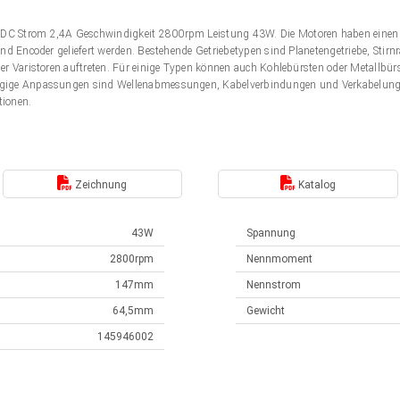
DC Strom 2,4A Geschwindigkeit 2800rpm Leistung 43W. Die Motoren haben einen
nd Encoder geliefert werden. Bestehende Getriebetypen sind Planetengetriebe, Stir
er Varistoren auftreten. Für einige Typen können auch Kohlebürsten oder Metallbü
gige Anpassungen sind Wellenabmessungen, Kabelverbindungen und Verkabelung. 
tionen.
Zeichnung
Katalog
43W
Spannung
2800rpm
Nennmoment
147mm
Nennstrom
64,5mm
Gewicht
145946002