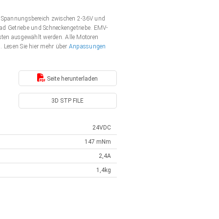
 Spannungsbereich zwischen 2-36V und
nrad Getriebe und Schneckengetriebe. EMV-
rsten ausgewählt werden. Alle Motoren
Lesen Sie hier mehr über
Anpassungen
Seite herunterladen
3D STP FILE
24VDC
147 mNm
2,4A
1,4kg