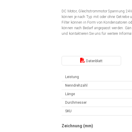
Elektrozylinder
Synchron-Asynchron | für 1-4 Elektrozylinder
DC Motor, Gleichstrommotor Spannung 24V
Français (EUR)
Handsteuerung
können je nach Typ mit oder ohne Getriebe u
Hubmagnete
Filter können in Form von Kondensatoren od
Synchron-Asynchron | für 1-4 Elektrozylinder
können nach Bedarf angepasst werden. Gän
Italiano (EUR)
und kontaktieren Sie uns für weitere Informa
Schaltnetzteil
Nederlands (EUR)
Schaltnetzteil
Datenblatt
Polski (EUR)
Leistung
Norsk (NOK)
Nenndrehzahl
Länge
Suomi (EUR)
Durchmesser
SKU
Svenska (SEK)
Zeichnung (mm)