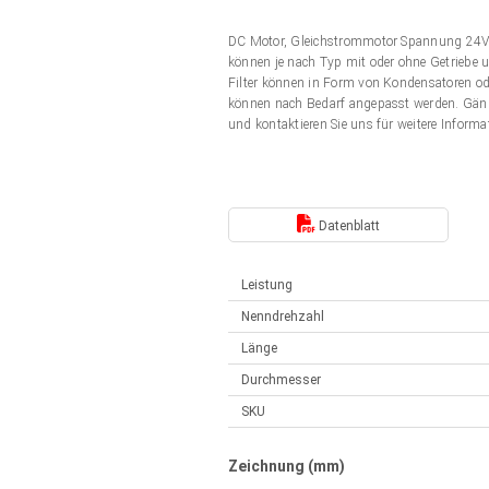
Elektrozylinder
Synchron-Asynchron | für 1-4 Elektrozylinder
DC Motor, Gleichstrommotor Spannung 24V
Français (EUR)
Handsteuerung
können je nach Typ mit oder ohne Getriebe u
Hubmagnete
Filter können in Form von Kondensatoren od
Synchron-Asynchron | für 1-4 Elektrozylinder
können nach Bedarf angepasst werden. Gän
Italiano (EUR)
und kontaktieren Sie uns für weitere Informa
Schaltnetzteil
Nederlands (EUR)
Schaltnetzteil
Datenblatt
Polski (EUR)
Leistung
Norsk (NOK)
Nenndrehzahl
Länge
Suomi (EUR)
Durchmesser
SKU
Svenska (SEK)
Zeichnung (mm)