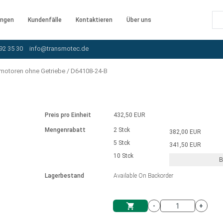
ngen
Kundenfälle
Kontaktieren
Über uns
92 35 30
info@transmotec.de
motoren ohne Getriebe
/
D64108-24-B
Preis pro Einheit
432,50 EUR
Mengenrabatt
2 Stck
382,00 EUR
5 Stck
341,50 EUR
10 Stck
B
rnem Treiber
Lagerbestand
Available On Backorder
-
+