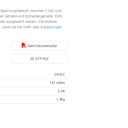
 Spannungsbereich zwischen 2-36V und
nrad Getriebe und Schneckengetriebe. EMV-
rsten ausgewählt werden. Alle Motoren
Lesen Sie hier mehr über
Anpassungen
Seite herunterladen
3D STP FILE
24VDC
147 mNm
2,4A
1,4kg