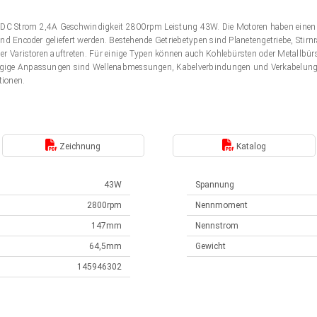
DC Strom 2,4A Geschwindigkeit 2800rpm Leistung 43W. Die Motoren haben einen
nd Encoder geliefert werden. Bestehende Getriebetypen sind Planetengetriebe, Stir
er Varistoren auftreten. Für einige Typen können auch Kohlebürsten oder Metallbü
gige Anpassungen sind Wellenabmessungen, Kabelverbindungen und Verkabelung. 
tionen.
Zeichnung
Katalog
43W
Spannung
2800rpm
Nennmoment
147mm
Nennstrom
64,5mm
Gewicht
145946302