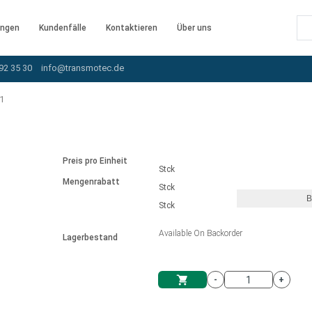
ngen
Kundenfälle
Kontaktieren
Über uns
92 35 30
info@transmotec.de
1
Preis pro Einheit
Stck
Mengenrabatt
Stck
B
Stck
Available On Backorder
Lagerbestand
rnem Treiber
-
+