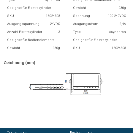
Geeignet für Elektrozylinder
Gewicht
930g
SKU
16024308
Spannung
100-240VDC
Ausgangsspannung
24VDC
Ausgangsstrom
2,4A
Anzahl Elektrozylinder
3
Type
Asynchron
Geeignet für Bedienelemente
Geeignet für Elektrozylinder
Gewicht
930g
SKU
16024308
Zeichnung (mm)
Transmotec
Transmotec
Bedingungen
Bedingungen