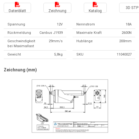
3D STP 
Datenblatt
Zeichnung
Katalog
Spannung
12V
Nennstrom
18A
Rückmeldung
Canbus J1939
Maximale Kraft
2600N
Geschwindigkeit
29mm/s
Hublänge
200mm
bei Maximallast
Gewicht
5,8kg
SKU
11040027
Zeichnung (mm)