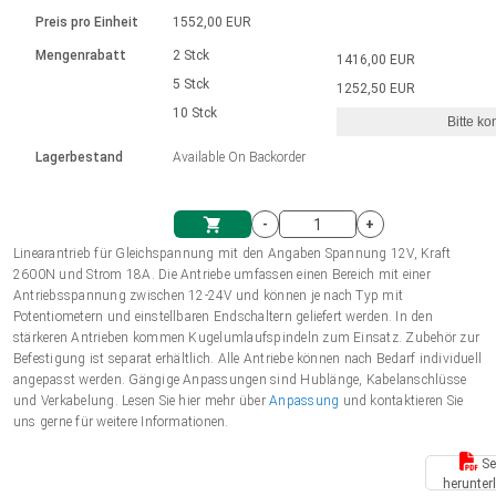
Sprache
Elektrozylinder
Ø12-43mm | 1-1800rpm | ≤ 2Nm
Steuerung 2-6 A
Bürstenlose Gleichstrommotoren
230 - 50 Hz | 110 - 60 Hz
Preis pro Einheit
1552,00 EUR
Synchron-Asynchron | für 1-4 Elektrozylinder
mit Planetengetriebe und internem
Gleichstrommotoren mit
Français (EUR)
Drehzahlregelung für die AIS-Serie
Mengenrabatt
2 Stck
1416,00 EUR
Einheitssystem
Hubmagnete
Handsteuerung
Treiber
Schneckengetriebe und Bürsten
5 Stck
1252,50 EUR
Italiano (EUR)
10 Stck
Synchron-Asynchron | für 1-4 Elektrozylinder
Ø 28-42| 1-1400 rpm | <= 290Ncm
Ø43-124mm | 31-425rpm | ≤ 41Nm
Bitte ko
VAT
Schaltnetzteil
Lagerbestand
Available On Backorder
Bürstenlose DC Motor Controller
Treiber für Gleichstrommotoren mit
Nederlands (EUR)
Schaltnetzteil
Bürsten Serie DPWM
-
+
Polski (EUR)
Linearantrieb für Gleichspannung mit den Angaben Spannung 12V, Kraft
Einkaufswagen
2600N und Strom 18A. Die Antriebe umfassen einen Bereich mit einer
Antriebsspannung zwischen 12-24V und können je nach Typ mit
Norsk (NOK)
Potentiometern und einstellbaren Endschaltern geliefert werden. In den
stärkeren Antrieben kommen Kugelumlaufspindeln zum Einsatz. Zubehör zur
Befestigung ist separat erhältlich. Alle Antriebe können nach Bedarf individuell
Suomi (EUR)
angepasst werden. Gängige Anpassungen sind Hublänge, Kabelanschlüsse
und Verkabelung. Lesen Sie hier mehr über
Anpassung
und kontaktieren Sie
uns gerne für weitere Informationen.
Svenska (SEK)
Se
herunter