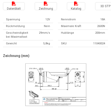
3D STP 
Datenblatt
Zeichnung
Katalog
Spannung
12V
Nennstrom
18A
Rückmeldung
Nein
Maximale Kraft
2600N
Geschwindigkeit
29mm/s
Hublänge
200mm
bei Maximallast
Gewicht
5,8kg
SKU
11040024
Zeichnung (mm)