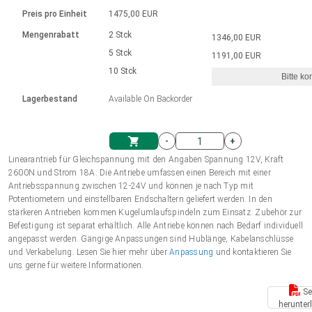
Sprache
Elektrozylinder
Ø12-43mm | 1-1800rpm | ≤ 2Nm
Steuerung 2-6 A
Bürstenlose Gleichstrommotoren
230 - 50 Hz | 110 - 60 Hz
Preis pro Einheit
1475,00 EUR
Synchron-Asynchron | für 1-4 Elektrozylinder
mit Planetengetriebe und internem
Gleichstrommotoren mit
Français (EUR)
Drehzahlregelung für die AIS-Serie
Mengenrabatt
2 Stck
1346,00 EUR
Einheitssystem
Hubmagnete
Handsteuerung
Treiber
Schneckengetriebe und Bürsten
5 Stck
1191,00 EUR
Italiano (EUR)
10 Stck
Synchron-Asynchron | für 1-4 Elektrozylinder
Ø 28-42| 1-1400 rpm | <= 290Ncm
Ø43-124mm | 31-425rpm | ≤ 41Nm
Bitte ko
VAT
Schaltnetzteil
Lagerbestand
Available On Backorder
Bürstenlose DC Motor Controller
Treiber für Gleichstrommotoren mit
Nederlands (EUR)
Schaltnetzteil
Bürsten Serie DPWM
-
+
Polski (EUR)
Linearantrieb für Gleichspannung mit den Angaben Spannung 12V, Kraft
Einkaufswagen
2600N und Strom 18A. Die Antriebe umfassen einen Bereich mit einer
Antriebsspannung zwischen 12-24V und können je nach Typ mit
Norsk (NOK)
Potentiometern und einstellbaren Endschaltern geliefert werden. In den
stärkeren Antrieben kommen Kugelumlaufspindeln zum Einsatz. Zubehör zur
Befestigung ist separat erhältlich. Alle Antriebe können nach Bedarf individuell
Suomi (EUR)
angepasst werden. Gängige Anpassungen sind Hublänge, Kabelanschlüsse
und Verkabelung. Lesen Sie hier mehr über
Anpassung
und kontaktieren Sie
uns gerne für weitere Informationen.
Svenska (SEK)
Se
herunter