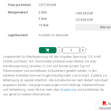
Sprache
Elektrozylinder
Ø12-43mm | 1-1800rpm | ≤ 2Nm
Steuerung 2-6 A
Bürstenlose Gleichstrommotoren
230 - 50 Hz | 110 - 60 Hz
Preis pro Einheit
1577,50 EUR
Synchron-Asynchron | für 1-4 Elektrozylinder
mit Planetengetriebe und internem
Gleichstrommotoren mit
Français (EUR)
Drehzahlregelung für die AIS-Serie
Mengenrabatt
2 Stck
1439,50 EUR
Einheitssystem
Hubmagnete
Handsteuerung
Treiber
Schneckengetriebe und Bürsten
5 Stck
1274,00 EUR
Italiano (EUR)
10 Stck
Synchron-Asynchron | für 1-4 Elektrozylinder
Ø 28-42| 1-1400 rpm | <= 290Ncm
Ø43-124mm | 31-425rpm | ≤ 41Nm
Bitte ko
VAT
Schaltnetzteil
Lagerbestand
Available On Backorder
Bürstenlose DC Motor Controller
Treiber für Gleichstrommotoren mit
Nederlands (EUR)
Schaltnetzteil
Bürsten Serie DPWM
-
+
Polski (EUR)
Linearantrieb für Gleichspannung mit den Angaben Spannung 12V, Kraft
Einkaufswagen
2600N und Strom 18A. Die Antriebe umfassen einen Bereich mit einer
Antriebsspannung zwischen 12-24V und können je nach Typ mit
Norsk (NOK)
Potentiometern und einstellbaren Endschaltern geliefert werden. In den
stärkeren Antrieben kommen Kugelumlaufspindeln zum Einsatz. Zubehör zur
Befestigung ist separat erhältlich. Alle Antriebe können nach Bedarf individuell
Suomi (EUR)
angepasst werden. Gängige Anpassungen sind Hublänge, Kabelanschlüsse
und Verkabelung. Lesen Sie hier mehr über
Anpassung
und kontaktieren Sie
uns gerne für weitere Informationen.
Svenska (SEK)
Se
herunter