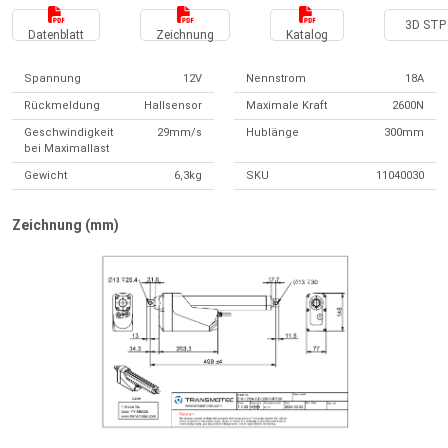
3D STP 
Datenblatt
Zeichnung
Katalog
Spannung
12V
Nennstrom
18A
Rückmeldung
Hallsensor
Maximale Kraft
2600N
Geschwindigkeit
29mm/s
Hublänge
300mm
bei Maximallast
Gewicht
6,3kg
SKU
11040030
Zeichnung (mm)