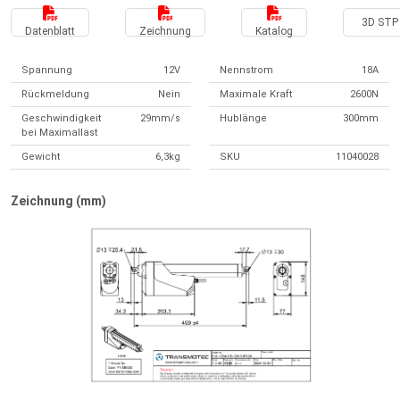
3D STP 
Datenblatt
Zeichnung
Katalog
Spannung
12V
Nennstrom
18A
Rückmeldung
Nein
Maximale Kraft
2600N
Geschwindigkeit
29mm/s
Hublänge
300mm
bei Maximallast
Gewicht
6,3kg
SKU
11040028
Zeichnung (mm)