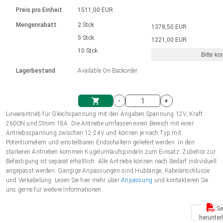
Sprache
Elektrozylinder
Ø12-43mm | 1-1800rpm | ≤ 2Nm
Steuerung 2-6 A
Bürstenlose Gleichstrommotoren
230 - 50 Hz | 110 - 60 Hz
Preis pro Einheit
1511,00 EUR
Synchron-Asynchron | für 1-4 Elektrozylinder
mit Planetengetriebe und internem
Gleichstrommotoren mit
Français (EUR)
Drehzahlregelung für die AIS-Serie
Mengenrabatt
2 Stck
1378,50 EUR
Einheitssystem
Hubmagnete
Handsteuerung
Treiber
Schneckengetriebe und Bürsten
5 Stck
1221,00 EUR
Italiano (EUR)
10 Stck
Synchron-Asynchron | für 1-4 Elektrozylinder
Ø 28-42| 1-1400 rpm | <= 290Ncm
Ø43-124mm | 31-425rpm | ≤ 41Nm
Bitte ko
VAT
Schaltnetzteil
Lagerbestand
Available On Backorder
Bürstenlose DC Motor Controller
Treiber für Gleichstrommotoren mit
Nederlands (EUR)
Schaltnetzteil
Bürsten Serie DPWM
-
+
Polski (EUR)
Linearantrieb für Gleichspannung mit den Angaben Spannung 12V, Kraft
Einkaufswagen
2600N und Strom 18A. Die Antriebe umfassen einen Bereich mit einer
Antriebsspannung zwischen 12-24V und können je nach Typ mit
Norsk (NOK)
Potentiometern und einstellbaren Endschaltern geliefert werden. In den
stärkeren Antrieben kommen Kugelumlaufspindeln zum Einsatz. Zubehör zur
Befestigung ist separat erhältlich. Alle Antriebe können nach Bedarf individuell
Suomi (EUR)
angepasst werden. Gängige Anpassungen sind Hublänge, Kabelanschlüsse
und Verkabelung. Lesen Sie hier mehr über
Anpassung
und kontaktieren Sie
uns gerne für weitere Informationen.
Svenska (SEK)
Se
herunter