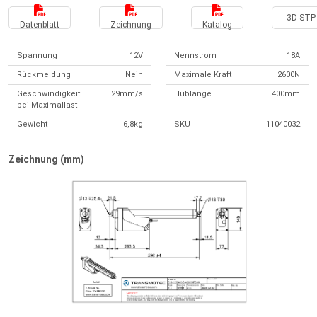
3D STP 
Datenblatt
Zeichnung
Katalog
Spannung
12V
Nennstrom
18A
Rückmeldung
Nein
Maximale Kraft
2600N
Geschwindigkeit
29mm/s
Hublänge
400mm
bei Maximallast
Gewicht
6,8kg
SKU
11040032
Zeichnung (mm)