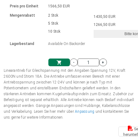
Sprache
Elektrozylinder
Ø12-43mm | 1-1800rpm | ≤ 2Nm
Steuerung 2-6 A
Bürstenlose Gleichstrommotoren
230 - 50 Hz | 110 - 60 Hz
Preis pro Einheit
1566,50 EUR
Synchron-Asynchron | für 1-4 Elektrozylinder
mit Planetengetriebe und internem
Gleichstrommotoren mit
Français (EUR)
Drehzahlregelung für die AIS-Serie
Mengenrabatt
2 Stck
1430,50 EUR
Einheitssystem
Hubmagnete
Handsteuerung
Treiber
Schneckengetriebe und Bürsten
5 Stck
1266,50 EUR
Italiano (EUR)
10 Stck
Synchron-Asynchron | für 1-4 Elektrozylinder
Ø 28-42| 1-1400 rpm | <= 290Ncm
Ø43-124mm | 31-425rpm | ≤ 41Nm
Bitte ko
VAT
Schaltnetzteil
Lagerbestand
Available On Backorder
Bürstenlose DC Motor Controller
Treiber für Gleichstrommotoren mit
Nederlands (EUR)
Schaltnetzteil
Bürsten Serie DPWM
-
+
Polski (EUR)
Linearantrieb für Gleichspannung mit den Angaben Spannung 12V, Kraft
Einkaufswagen
2600N und Strom 18A. Die Antriebe umfassen einen Bereich mit einer
Antriebsspannung zwischen 12-24V und können je nach Typ mit
Norsk (NOK)
Potentiometern und einstellbaren Endschaltern geliefert werden. In den
stärkeren Antrieben kommen Kugelumlaufspindeln zum Einsatz. Zubehör zur
Befestigung ist separat erhältlich. Alle Antriebe können nach Bedarf individuell
Suomi (EUR)
angepasst werden. Gängige Anpassungen sind Hublänge, Kabelanschlüsse
und Verkabelung. Lesen Sie hier mehr über
Anpassung
und kontaktieren Sie
uns gerne für weitere Informationen.
Svenska (SEK)
Se
herunter