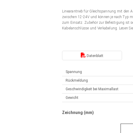
Elektrozylinder
Synchron-Asynchron | für 1-4 Elektrozylinder
Linearantrieb für Gleichspannung mit den 
Français (EUR)
Handsteuerung
zwischen 12-24V und können je nach Typ mit
Hubmagnete
zum Einsatz. Zubehör zur Befestigung ist s
Synchron-Asynchron | für 1-4 Elektrozylinder
Kabelanschlüsse und Verkabelung. Lesen Si
Italiano (EUR)
Schaltnetzteil
Nederlands (EUR)
Schaltnetzteil
Datenblatt
Polski (EUR)
Spannung
Rückmeldung
Norsk (NOK)
Geschwindigkeit bei Maximallast
Gewicht
Suomi (EUR)
Zeichnung (mm)
Svenska (SEK)