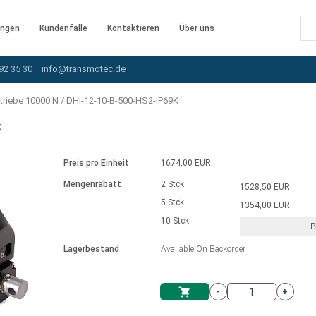
ngen
Kundenfälle
Kontaktieren
Über uns
92 35 30
info@transmotec.de
triebe 10000 N
/
DHI-12-10-B-500-HS2-IP69K
K
Preis pro Einheit
1674,00 EUR
Mengenrabatt
2 Stck
1528,50 EUR
5 Stck
1354,00 EUR
10 Stck
B
rnem Treiber
Lagerbestand
Available On Backorder
-
+