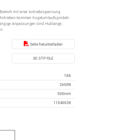
Bereich mit einer Antriebsspannung
en Antrieben kommen Kugelumlaufspindeln
. Gängige Anpassungen sind Hublänge,
en.
Seite herunterladen
3D STP FILE
18A
2600N
500mm
11040038