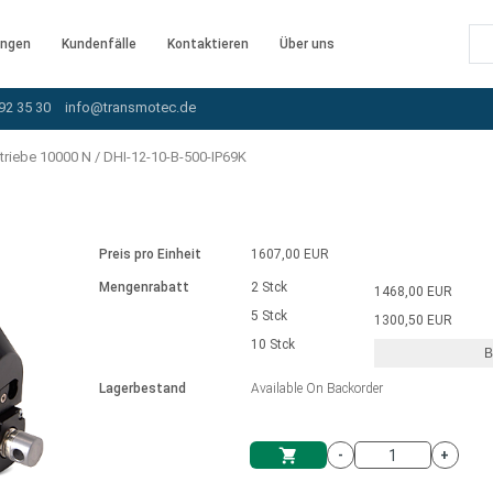
ngen
Kundenfälle
Kontaktieren
Über uns
92 35 30
info@transmotec.de
triebe 10000 N
/
DHI-12-10-B-500-IP69K
Preis pro Einheit
1607,00 EUR
Mengenrabatt
2 Stck
1468,00 EUR
5 Stck
1300,50 EUR
10 Stck
B
rnem Treiber
Lagerbestand
Available On Backorder
-
+