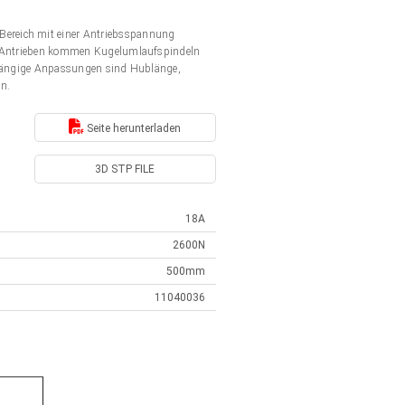
Bereich mit einer Antriebsspannung
en Antrieben kommen Kugelumlaufspindeln
. Gängige Anpassungen sind Hublänge,
en.
Seite herunterladen
3D STP FILE
18A
2600N
500mm
11040036