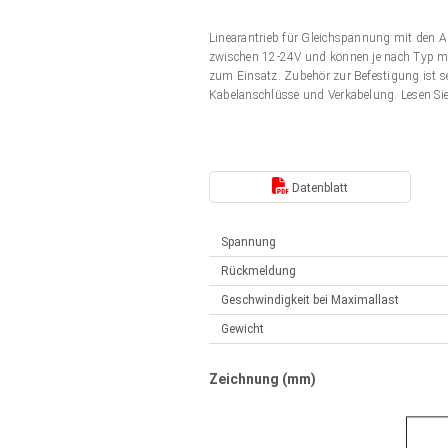
Elektrozylinder
Synchron-Asynchron | für 1-4 Elektrozylinder
Linearantrieb für Gleichspannung mit den 
Français (EUR)
Handsteuerung
zwischen 12-24V und können je nach Typ mit
Hubmagnete
zum Einsatz. Zubehör zur Befestigung ist s
Synchron-Asynchron | für 1-4 Elektrozylinder
Kabelanschlüsse und Verkabelung. Lesen Si
Italiano (EUR)
Schaltnetzteil
Nederlands (EUR)
Schaltnetzteil
Datenblatt
Polski (EUR)
Spannung
Rückmeldung
Norsk (NOK)
Geschwindigkeit bei Maximallast
Gewicht
Suomi (EUR)
Zeichnung (mm)
Svenska (SEK)