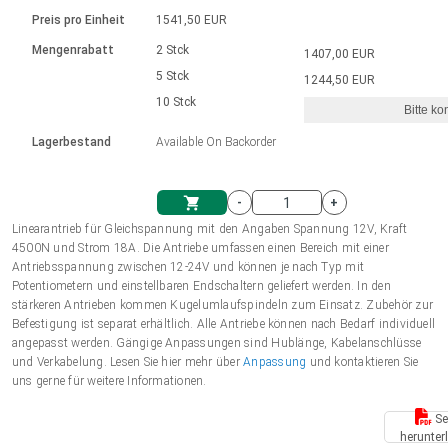
Sprache
Elektrozylinder
Ø12-43mm | 1-1800rpm | ≤ 2Nm
Steuerung 2-6 A
Bürstenlose Gleichstrommotoren
230 - 50 Hz | 110 - 60 Hz
Preis pro Einheit
1541,50 EUR
Synchron-Asynchron | für 1-4 Elektrozylinder
mit Planetengetriebe und internem
Gleichstrommotoren mit
Français (EUR)
Drehzahlregelung für die AIS-Serie
Mengenrabatt
2 Stck
1407,00 EUR
Einheitssystem
Hubmagnete
Handsteuerung
Treiber
Schneckengetriebe und Bürsten
5 Stck
1244,50 EUR
Italiano (EUR)
10 Stck
Synchron-Asynchron | für 1-4 Elektrozylinder
Ø 28-42| 1-1400 rpm | <= 290Ncm
Ø43-124mm | 31-425rpm | ≤ 41Nm
Bitte ko
VAT
Schaltnetzteil
Lagerbestand
Available On Backorder
Bürstenlose DC Motor Controller
Treiber für Gleichstrommotoren mit
Nederlands (EUR)
Schaltnetzteil
Bürsten Serie DPWM
-
+
Polski (EUR)
Linearantrieb für Gleichspannung mit den Angaben Spannung 12V, Kraft
Einkaufswagen
4500N und Strom 18A. Die Antriebe umfassen einen Bereich mit einer
Antriebsspannung zwischen 12-24V und können je nach Typ mit
Norsk (NOK)
Potentiometern und einstellbaren Endschaltern geliefert werden. In den
stärkeren Antrieben kommen Kugelumlaufspindeln zum Einsatz. Zubehör zur
Befestigung ist separat erhältlich. Alle Antriebe können nach Bedarf individuell
Suomi (EUR)
angepasst werden. Gängige Anpassungen sind Hublänge, Kabelanschlüsse
und Verkabelung. Lesen Sie hier mehr über
Anpassung
und kontaktieren Sie
uns gerne für weitere Informationen.
Svenska (SEK)
Se
herunter