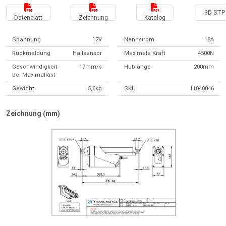
3D STP 
Datenblatt
Zeichnung
Katalog
Spannung
12V
Nennstrom
18A
Rückmeldung
Hallsensor
Maximale Kraft
4500N
Geschwindigkeit
17mm/s
Hublänge
200mm
bei Maximallast
Gewicht
5,8kg
SKU
11040046
Zeichnung (mm)