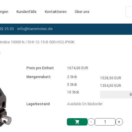
ngen
Kundenfälle
Kontaktieren
Über uns
92 35 30
info@transmotec.de
triebe 10000 N
/
DHI-12-15-B-500-HS2-IP69K
K
Preis pro Einheit
1674,00 EUR
Mengenrabatt
2 Stck
1528,50 EUR
5 Stck
1354,00 EUR
10 Stck
B
rnem Treiber
Lagerbestand
Available On Backorder
-
+