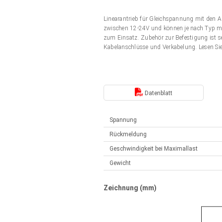
Elektrozylinder
Synchron-Asynchron | für 1-4 Elektrozylinder
Linearantrieb für Gleichspannung mit den 
Français (EUR)
Handsteuerung
zwischen 12-24V und können je nach Typ mit
Hubmagnete
zum Einsatz. Zubehör zur Befestigung ist s
Synchron-Asynchron | für 1-4 Elektrozylinder
Kabelanschlüsse und Verkabelung. Lesen Si
Italiano (EUR)
Schaltnetzteil
Nederlands (EUR)
Schaltnetzteil
Datenblatt
Polski (EUR)
Spannung
Rückmeldung
Norsk (NOK)
Geschwindigkeit bei Maximallast
Gewicht
Suomi (EUR)
Zeichnung (mm)
Svenska (SEK)