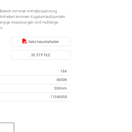
Bereich mit einer Antriebsspannung
en Antrieben kommen Kugelumlaufspindeln
. Gängige Anpassungen sind Hublänge,
en.
Seite herunterladen
3D STP FILE
18A
4500N
500mm
11040058