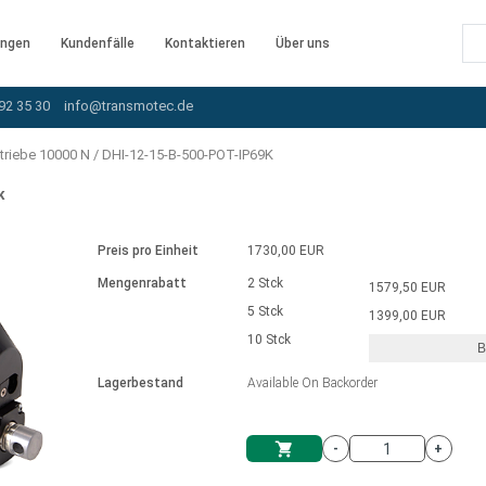
ngen
Kundenfälle
Kontaktieren
Über uns
92 35 30
info@transmotec.de
triebe 10000 N
/
DHI-12-15-B-500-POT-IP69K
K
Preis pro Einheit
1730,00 EUR
Mengenrabatt
2 Stck
1579,50 EUR
5 Stck
1399,00 EUR
10 Stck
B
rnem Treiber
Lagerbestand
Available On Backorder
-
+