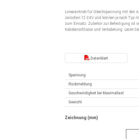
Elektrozylinder
Synchron-Asynchron | für 1-4 Elektrozylinder
Linearantrieb für Gleichspannung mit den 
Français (EUR)
Handsteuerung
zwischen 12-24V und können je nach Typ mit
Hubmagnete
zum Einsatz. Zubehör zur Befestigung ist s
Synchron-Asynchron | für 1-4 Elektrozylinder
Kabelanschlüsse und Verkabelung. Lesen Si
Italiano (EUR)
Schaltnetzteil
Nederlands (EUR)
Schaltnetzteil
Datenblatt
Polski (EUR)
Spannung
Rückmeldung
Norsk (NOK)
Geschwindigkeit bei Maximallast
Gewicht
Suomi (EUR)
Zeichnung (mm)
Svenska (SEK)