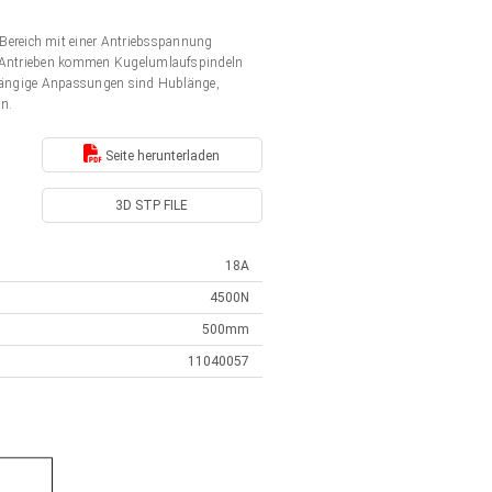
Bereich mit einer Antriebsspannung
en Antrieben kommen Kugelumlaufspindeln
. Gängige Anpassungen sind Hublänge,
en.
Seite herunterladen
3D STP FILE
18A
4500N
500mm
11040057