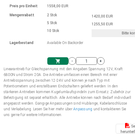
Sprache
Elektrozylinder
Ø12-43mm | 1-1800rpm | ≤ 2Nm
Steuerung 2-6 A
Bürstenlose Gleichstrommotoren
230 - 50 Hz | 110 - 60 Hz
Preis pro Einheit
1558,00 EUR
Synchron-Asynchron | für 1-4 Elektrozylinder
mit Planetengetriebe und internem
Gleichstrommotoren mit
Français (EUR)
Drehzahlregelung für die AIS-Serie
Mengenrabatt
2 Stck
1420,00 EUR
Einheitssystem
Hubmagnete
Handsteuerung
Treiber
Schneckengetriebe und Bürsten
5 Stck
1255,50 EUR
Italiano (EUR)
10 Stck
Synchron-Asynchron | für 1-4 Elektrozylinder
Ø 28-42| 1-1400 rpm | <= 290Ncm
Ø43-124mm | 31-425rpm | ≤ 41Nm
Bitte ko
VAT
Schaltnetzteil
Lagerbestand
Available On Backorder
Bürstenlose DC Motor Controller
Treiber für Gleichstrommotoren mit
Nederlands (EUR)
Schaltnetzteil
Bürsten Serie DPWM
-
+
Polski (EUR)
Linearantrieb für Gleichspannung mit den Angaben Spannung 12V, Kraft
Einkaufswagen
6800N und Strom 20A. Die Antriebe umfassen einen Bereich mit einer
Antriebsspannung zwischen 12-24V und können je nach Typ mit
Norsk (NOK)
Potentiometern und einstellbaren Endschaltern geliefert werden. In den
stärkeren Antrieben kommen Kugelumlaufspindeln zum Einsatz. Zubehör zur
Befestigung ist separat erhältlich. Alle Antriebe können nach Bedarf individuell
Suomi (EUR)
angepasst werden. Gängige Anpassungen sind Hublänge, Kabelanschlüsse
und Verkabelung. Lesen Sie hier mehr über
Anpassung
und kontaktieren Sie
uns gerne für weitere Informationen.
Svenska (SEK)
Se
herunter