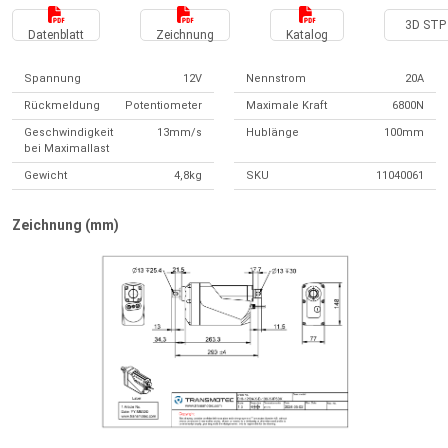
3D STP 
Datenblatt
Zeichnung
Katalog
Spannung
12V
Nennstrom
20A
Rückmeldung
Potentiometer
Maximale Kraft
6800N
Geschwindigkeit
13mm/s
Hublänge
100mm
bei Maximallast
Gewicht
4,8kg
SKU
11040061
Zeichnung (mm)