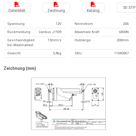
3D STP 
Datenblatt
Zeichnung
Katalog
Spannung
12V
Nennstrom
20A
Rückmeldung
Canbus J1939
Maximale Kraft
6800N
Geschwindigkeit
13mm/s
Hublänge
200mm
bei Maximallast
Gewicht
5,8kg
SKU
11040067
Zeichnung (mm)