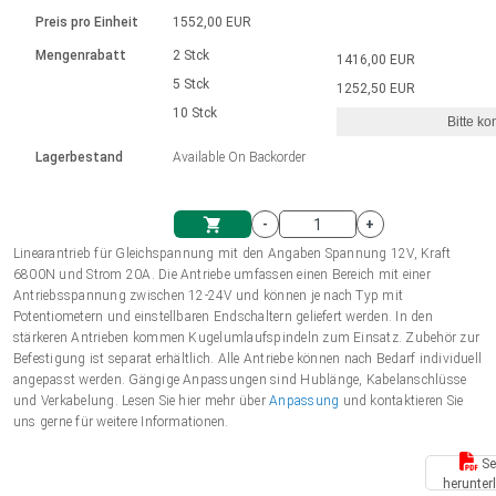
Sprache
Elektrozylinder
Ø12-43mm | 1-1800rpm | ≤ 2Nm
Steuerung 2-6 A
Bürstenlose Gleichstrommotoren
230 - 50 Hz | 110 - 60 Hz
Preis pro Einheit
1552,00 EUR
Synchron-Asynchron | für 1-4 Elektrozylinder
mit Planetengetriebe und internem
Gleichstrommotoren mit
Français (EUR)
Drehzahlregelung für die AIS-Serie
Mengenrabatt
2 Stck
1416,00 EUR
Einheitssystem
Hubmagnete
Handsteuerung
Treiber
Schneckengetriebe und Bürsten
5 Stck
1252,50 EUR
Italiano (EUR)
10 Stck
Synchron-Asynchron | für 1-4 Elektrozylinder
Ø 28-42| 1-1400 rpm | <= 290Ncm
Ø43-124mm | 31-425rpm | ≤ 41Nm
Bitte ko
VAT
Schaltnetzteil
Lagerbestand
Available On Backorder
Bürstenlose DC Motor Controller
Treiber für Gleichstrommotoren mit
Nederlands (EUR)
Schaltnetzteil
Bürsten Serie DPWM
-
+
Polski (EUR)
Linearantrieb für Gleichspannung mit den Angaben Spannung 12V, Kraft
Einkaufswagen
6800N und Strom 20A. Die Antriebe umfassen einen Bereich mit einer
Antriebsspannung zwischen 12-24V und können je nach Typ mit
Norsk (NOK)
Potentiometern und einstellbaren Endschaltern geliefert werden. In den
stärkeren Antrieben kommen Kugelumlaufspindeln zum Einsatz. Zubehör zur
Befestigung ist separat erhältlich. Alle Antriebe können nach Bedarf individuell
Suomi (EUR)
angepasst werden. Gängige Anpassungen sind Hublänge, Kabelanschlüsse
und Verkabelung. Lesen Sie hier mehr über
Anpassung
und kontaktieren Sie
uns gerne für weitere Informationen.
Svenska (SEK)
Se
herunter