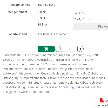
Sprache
Elektrozylinder
Ø12-43mm | 1-1800rpm | ≤ 2Nm
Steuerung 2-6 A
Bürstenlose Gleichstrommotoren
230 - 50 Hz | 110 - 60 Hz
Preis pro Einheit
1577,50 EUR
Synchron-Asynchron | für 1-4 Elektrozylinder
mit Planetengetriebe und internem
Gleichstrommotoren mit
Français (EUR)
Drehzahlregelung für die AIS-Serie
Mengenrabatt
2 Stck
1439,50 EUR
Einheitssystem
Hubmagnete
Handsteuerung
Treiber
Schneckengetriebe und Bürsten
5 Stck
1274,00 EUR
Italiano (EUR)
10 Stck
Synchron-Asynchron | für 1-4 Elektrozylinder
Ø 28-42| 1-1400 rpm | <= 290Ncm
Ø43-124mm | 31-425rpm | ≤ 41Nm
Bitte ko
VAT
Schaltnetzteil
Lagerbestand
Available On Backorder
Bürstenlose DC Motor Controller
Treiber für Gleichstrommotoren mit
Nederlands (EUR)
Schaltnetzteil
Bürsten Serie DPWM
-
+
Polski (EUR)
Linearantrieb für Gleichspannung mit den Angaben Spannung 12V, Kraft
Einkaufswagen
6800N und Strom 20A. Die Antriebe umfassen einen Bereich mit einer
Antriebsspannung zwischen 12-24V und können je nach Typ mit
Norsk (NOK)
Potentiometern und einstellbaren Endschaltern geliefert werden. In den
stärkeren Antrieben kommen Kugelumlaufspindeln zum Einsatz. Zubehör zur
Befestigung ist separat erhältlich. Alle Antriebe können nach Bedarf individuell
Suomi (EUR)
angepasst werden. Gängige Anpassungen sind Hublänge, Kabelanschlüsse
und Verkabelung. Lesen Sie hier mehr über
Anpassung
und kontaktieren Sie
uns gerne für weitere Informationen.
Svenska (SEK)
Se
herunter