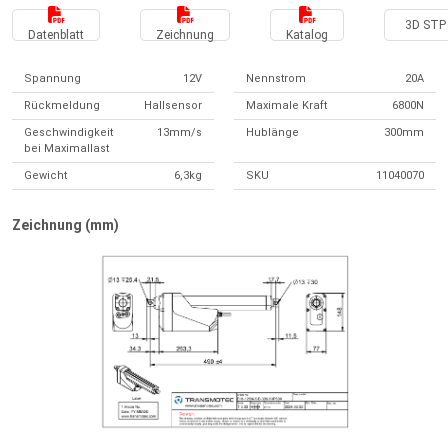
3D STP 
Datenblatt
Zeichnung
Katalog
Spannung
12V
Nennstrom
20A
Rückmeldung
Hallsensor
Maximale Kraft
6800N
Geschwindigkeit
13mm/s
Hublänge
300mm
bei Maximallast
Gewicht
6,3kg
SKU
11040070
Zeichnung (mm)