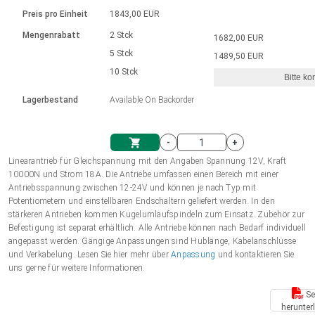
Sprache
Elektrozylinder
Ø12-43mm | 1-1800rpm | ≤ 2Nm
Steuerung 2-6 A
Bürstenlose Gleichstrommotoren
230 - 50 Hz | 110 - 60 Hz
Preis pro Einheit
1843,00 EUR
Synchron-Asynchron | für 1-4 Elektrozylinder
mit Planetengetriebe und internem
Gleichstrommotoren mit
Français (EUR)
Drehzahlregelung für die AIS-Serie
Mengenrabatt
2 Stck
1682,00 EUR
Einheitssystem
Hubmagnete
Handsteuerung
Treiber
Schneckengetriebe und Bürsten
5 Stck
1489,50 EUR
Italiano (EUR)
10 Stck
Synchron-Asynchron | für 1-4 Elektrozylinder
Ø 28-42| 1-1400 rpm | <= 290Ncm
Ø43-124mm | 31-425rpm | ≤ 41Nm
Bitte ko
VAT
Schaltnetzteil
Lagerbestand
Available On Backorder
Bürstenlose DC Motor Controller
Treiber für Gleichstrommotoren mit
Nederlands (EUR)
Schaltnetzteil
Bürsten Serie DPWM
-
+
Polski (EUR)
Linearantrieb für Gleichspannung mit den Angaben Spannung 12V, Kraft
Einkaufswagen
10000N und Strom 18A. Die Antriebe umfassen einen Bereich mit einer
Antriebsspannung zwischen 12-24V und können je nach Typ mit
Norsk (NOK)
Potentiometern und einstellbaren Endschaltern geliefert werden. In den
stärkeren Antrieben kommen Kugelumlaufspindeln zum Einsatz. Zubehör zur
Befestigung ist separat erhältlich. Alle Antriebe können nach Bedarf individuell
Suomi (EUR)
angepasst werden. Gängige Anpassungen sind Hublänge, Kabelanschlüsse
und Verkabelung. Lesen Sie hier mehr über
Anpassung
und kontaktieren Sie
uns gerne für weitere Informationen.
Svenska (SEK)
Se
herunter