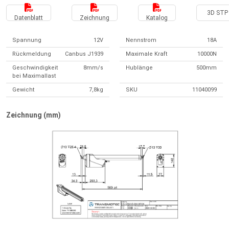
3D STP 
Datenblatt
Zeichnung
Katalog
Spannung
12V
Nennstrom
18A
Rückmeldung
Canbus J1939
Maximale Kraft
10000N
Geschwindigkeit
8mm/s
Hublänge
500mm
bei Maximallast
Gewicht
7,8kg
SKU
11040099
Zeichnung (mm)