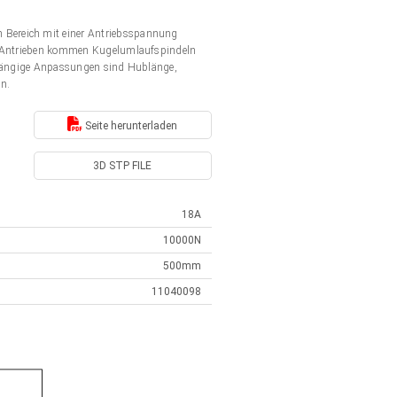
 Bereich mit einer Antriebsspannung
en Antrieben kommen Kugelumlaufspindeln
. Gängige Anpassungen sind Hublänge,
en.
Seite herunterladen
3D STP FILE
18A
10000N
500mm
11040098