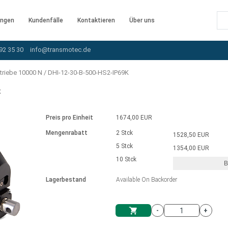
ngen
Kundenfälle
Kontaktieren
Über uns
92 35 30
info@transmotec.de
triebe 10000 N
/
DHI-12-30-B-500-HS2-IP69K
K
Preis pro Einheit
1674,00 EUR
Mengenrabatt
2 Stck
1528,50 EUR
5 Stck
1354,00 EUR
10 Stck
B
rnem Treiber
Lagerbestand
Available On Backorder
-
+