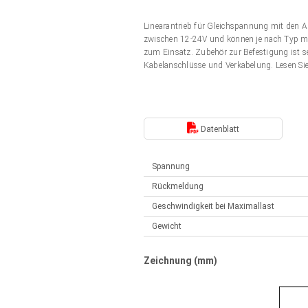
Elektrozylinder
Synchron-Asynchron | für 1-4 Elektrozylinder
Linearantrieb für Gleichspannung mit den 
Français (EUR)
Handsteuerung
zwischen 12-24V und können je nach Typ mit
Hubmagnete
zum Einsatz. Zubehör zur Befestigung ist s
Synchron-Asynchron | für 1-4 Elektrozylinder
Kabelanschlüsse und Verkabelung. Lesen Si
Italiano (EUR)
Schaltnetzteil
Nederlands (EUR)
Schaltnetzteil
Datenblatt
Polski (EUR)
Spannung
Rückmeldung
Norsk (NOK)
Geschwindigkeit bei Maximallast
Gewicht
Suomi (EUR)
Zeichnung (mm)
Svenska (SEK)