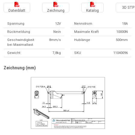
3D STP 
Datenblatt
Zeichnung
Katalog
Spannung
12V
Nennstrom
18A
Rückmeldung
Nein
Maximale Kraft
10000N
Geschwindigkeit
8mm/s
Hublänge
500mm
bei Maximallast
Gewicht
7,8kg
SKU
11040096
Zeichnung (mm)