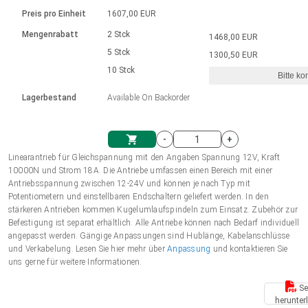
Sprache
Elektrozylinder
Ø12-43mm | 1-1800rpm | ≤ 2Nm
Steuerung 2-6 A
Bürstenlose Gleichstrommotoren
230 - 50 Hz | 110 - 60 Hz
Preis pro Einheit
1607,00 EUR
Synchron-Asynchron | für 1-4 Elektrozylinder
mit Planetengetriebe und internem
Gleichstrommotoren mit
Français (EUR)
Drehzahlregelung für die AIS-Serie
Mengenrabatt
2 Stck
1468,00 EUR
Einheitssystem
Hubmagnete
Handsteuerung
Treiber
Schneckengetriebe und Bürsten
5 Stck
1300,50 EUR
Italiano (EUR)
10 Stck
Synchron-Asynchron | für 1-4 Elektrozylinder
Ø 28-42| 1-1400 rpm | <= 290Ncm
Ø43-124mm | 31-425rpm | ≤ 41Nm
Bitte ko
VAT
Schaltnetzteil
Lagerbestand
Available On Backorder
Bürstenlose DC Motor Controller
Treiber für Gleichstrommotoren mit
Nederlands (EUR)
Schaltnetzteil
Bürsten Serie DPWM
-
+
Polski (EUR)
Linearantrieb für Gleichspannung mit den Angaben Spannung 12V, Kraft
Einkaufswagen
10000N und Strom 18A. Die Antriebe umfassen einen Bereich mit einer
Antriebsspannung zwischen 12-24V und können je nach Typ mit
Norsk (NOK)
Potentiometern und einstellbaren Endschaltern geliefert werden. In den
stärkeren Antrieben kommen Kugelumlaufspindeln zum Einsatz. Zubehör zur
Befestigung ist separat erhältlich. Alle Antriebe können nach Bedarf individuell
Suomi (EUR)
angepasst werden. Gängige Anpassungen sind Hublänge, Kabelanschlüsse
und Verkabelung. Lesen Sie hier mehr über
Anpassung
und kontaktieren Sie
uns gerne für weitere Informationen.
Svenska (SEK)
Se
herunter