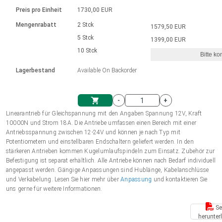
Sprache
Elektrozylinder
Ø12-43mm | 1-1800rpm | ≤ 2Nm
Steuerung 2-6 A
Bürstenlose Gleichstrommotoren
230 - 50 Hz | 110 - 60 Hz
Preis pro Einheit
1730,00 EUR
Synchron-Asynchron | für 1-4 Elektrozylinder
mit Planetengetriebe und internem
Gleichstrommotoren mit
Français (EUR)
Drehzahlregelung für die AIS-Serie
Mengenrabatt
2 Stck
1579,50 EUR
Einheitssystem
Hubmagnete
Handsteuerung
Treiber
Schneckengetriebe und Bürsten
5 Stck
1399,00 EUR
Italiano (EUR)
10 Stck
Synchron-Asynchron | für 1-4 Elektrozylinder
Ø 28-42| 1-1400 rpm | <= 290Ncm
Ø43-124mm | 31-425rpm | ≤ 41Nm
Bitte ko
VAT
Schaltnetzteil
Lagerbestand
Available On Backorder
Bürstenlose DC Motor Controller
Treiber für Gleichstrommotoren mit
Nederlands (EUR)
Schaltnetzteil
Bürsten Serie DPWM
-
+
Polski (EUR)
Linearantrieb für Gleichspannung mit den Angaben Spannung 12V, Kraft
Einkaufswagen
10000N und Strom 18A. Die Antriebe umfassen einen Bereich mit einer
Antriebsspannung zwischen 12-24V und können je nach Typ mit
Norsk (NOK)
Potentiometern und einstellbaren Endschaltern geliefert werden. In den
stärkeren Antrieben kommen Kugelumlaufspindeln zum Einsatz. Zubehör zur
Befestigung ist separat erhältlich. Alle Antriebe können nach Bedarf individuell
Suomi (EUR)
angepasst werden. Gängige Anpassungen sind Hublänge, Kabelanschlüsse
und Verkabelung. Lesen Sie hier mehr über
Anpassung
und kontaktieren Sie
uns gerne für weitere Informationen.
Svenska (SEK)
Se
herunter