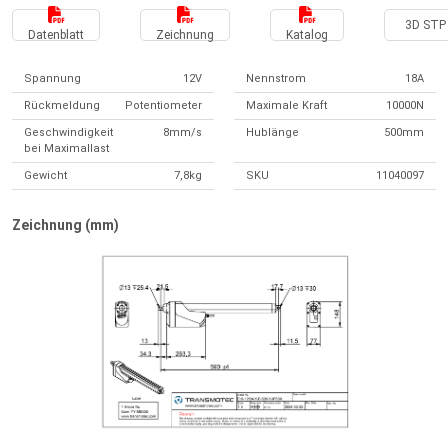
3D STP 
Datenblatt
Zeichnung
Katalog
Spannung
12V
Nennstrom
18A
Rückmeldung
Potentiometer
Maximale Kraft
10000N
Geschwindigkeit
8mm/s
Hublänge
500mm
bei Maximallast
Gewicht
7,8kg
SKU
11040097
Zeichnung (mm)