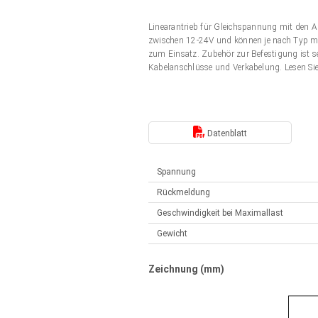
Elektrozylinder
Synchron-Asynchron | für 1-4 Elektrozylinder
Linearantrieb für Gleichspannung mit den 
Français (EUR)
Handsteuerung
zwischen 12-24V und können je nach Typ mit
Hubmagnete
zum Einsatz. Zubehör zur Befestigung ist s
Synchron-Asynchron | für 1-4 Elektrozylinder
Kabelanschlüsse und Verkabelung. Lesen Si
Italiano (EUR)
Schaltnetzteil
Nederlands (EUR)
Schaltnetzteil
Datenblatt
Polski (EUR)
Spannung
Rückmeldung
Norsk (NOK)
Geschwindigkeit bei Maximallast
Gewicht
Suomi (EUR)
Zeichnung (mm)
Svenska (SEK)