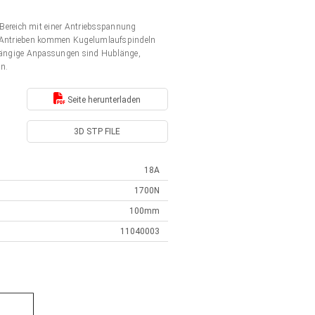
Bereich mit einer Antriebsspannung
en Antrieben kommen Kugelumlaufspindeln
. Gängige Anpassungen sind Hublänge,
en.
Seite herunterladen
3D STP FILE
18A
1700N
100mm
11040003