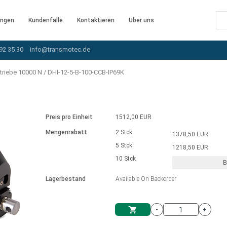
ngen
Kundenfälle
Kontaktieren
Über uns
92 35 30
info@transmotec.de
triebe 10000 N
/
DHI-12-5-B-100-CCB-IP69K
Preis pro Einheit
1512,00 EUR
Mengenrabatt
2 Stck
1378,50 EUR
5 Stck
1218,50 EUR
10 Stck
B
rnem Treiber
Lagerbestand
Available On Backorder
-
+