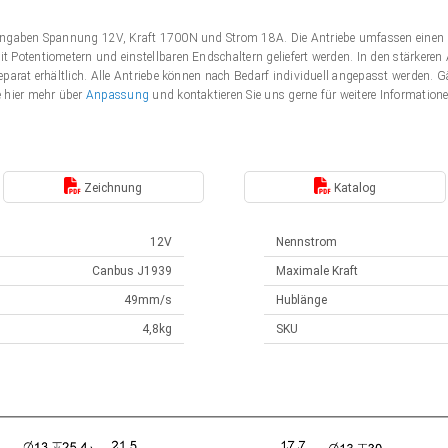
Angaben Spannung 12V, Kraft 1700N und Strom 18A. Die Antriebe umfassen einen 
 Potentiometern und einstellbaren Endschaltern geliefert werden. In den stärker
eparat erhältlich. Alle Antriebe können nach Bedarf individuell angepasst werden
e hier mehr über
Anpassung
und kontaktieren Sie uns gerne für weitere Information
Zeichnung
Katalog
12V
Nennstrom
Canbus J1939
Maximale Kraft
49mm/s
Hublänge
4,8kg
SKU