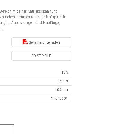
Bereich mit einer Antriebsspannung
en Antrieben kommen Kugelumlaufspindeln
. Gängige Anpassungen sind Hublänge,
en.
Seite herunterladen
3D STP FILE
18A
1700N
100mm
11040001