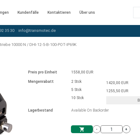
ngen
Kundenfälle
Kontaktieren
Über uns
92 35 30
info@transmotec.de
triebe 10000 N
/
DHI-12-5-B-100-POT-IP69K
Preis pro Einheit
1558,00 EUR
Mengenrabatt
2 Stck
1420,00 EUR
5 Stck
1255,50 EUR
10 Stck
B
rnem Treiber
Lagerbestand
Available On Backorder
-
+