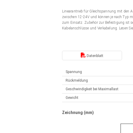
Elektrozylinder
Synchron-Asynchron | für 1-4 Elektrozylinder
Linearantrieb für Gleichspannung mit den 
Français (EUR)
Handsteuerung
zwischen 12-24V und können je nach Typ mit
Hubmagnete
zum Einsatz. Zubehör zur Befestigung ist s
Synchron-Asynchron | für 1-4 Elektrozylinder
Kabelanschlüsse und Verkabelung. Lesen Si
Italiano (EUR)
Schaltnetzteil
Nederlands (EUR)
Schaltnetzteil
Datenblatt
Polski (EUR)
Spannung
Rückmeldung
Norsk (NOK)
Geschwindigkeit bei Maximallast
Gewicht
Suomi (EUR)
Zeichnung (mm)
Svenska (SEK)