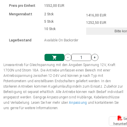
Sprache
Elektrozylinder
Ø12-43mm | 1-1800rpm | ≤ 2Nm
Steuerung 2-6 A
Bürstenlose Gleichstrommotoren
230 - 50 Hz | 110 - 60 Hz
Preis pro Einheit
1552,00 EUR
Synchron-Asynchron | für 1-4 Elektrozylinder
mit Planetengetriebe und internem
Gleichstrommotoren mit
Français (EUR)
Drehzahlregelung für die AIS-Serie
Mengenrabatt
2 Stck
1416,00 EUR
Einheitssystem
Hubmagnete
Handsteuerung
Treiber
Schneckengetriebe und Bürsten
5 Stck
1252,50 EUR
Italiano (EUR)
10 Stck
Synchron-Asynchron | für 1-4 Elektrozylinder
Ø 28-42| 1-1400 rpm | <= 290Ncm
Ø43-124mm | 31-425rpm | ≤ 41Nm
Bitte ko
VAT
Schaltnetzteil
Lagerbestand
Available On Backorder
Bürstenlose DC Motor Controller
Treiber für Gleichstrommotoren mit
Nederlands (EUR)
Schaltnetzteil
Bürsten Serie DPWM
-
+
Polski (EUR)
Linearantrieb für Gleichspannung mit den Angaben Spannung 12V, Kraft
Einkaufswagen
1700N und Strom 18A. Die Antriebe umfassen einen Bereich mit einer
Antriebsspannung zwischen 12-24V und können je nach Typ mit
Norsk (NOK)
Potentiometern und einstellbaren Endschaltern geliefert werden. In den
stärkeren Antrieben kommen Kugelumlaufspindeln zum Einsatz. Zubehör zur
Befestigung ist separat erhältlich. Alle Antriebe können nach Bedarf individuell
Suomi (EUR)
angepasst werden. Gängige Anpassungen sind Hublänge, Kabelanschlüsse
und Verkabelung. Lesen Sie hier mehr über
Anpassung
und kontaktieren Sie
uns gerne für weitere Informationen.
Svenska (SEK)
Se
herunter