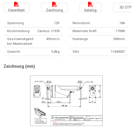
3D STP 
Datenblatt
Zeichnung
Katalog
Spannung
12V
Nennstrom
18A
Rückmeldung
Canbus J1939
Maximale Kraft
1700N
Geschwindigkeit
49mm/s
Hublänge
200mm
bei Maximallast
Gewicht
5,8kg
SKU
11040007
Zeichnung (mm)