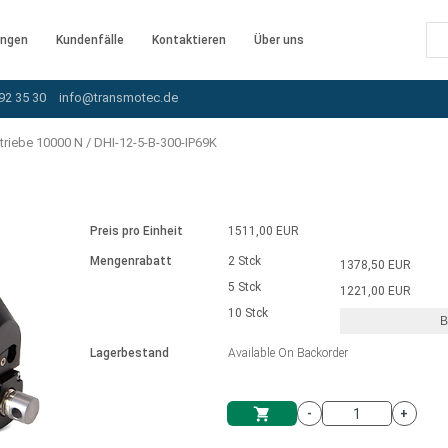
ngen
Kundenfälle
Kontaktieren
Über uns
92 35 30
info@transmotec.de
triebe 10000 N
/
DHI-12-5-B-300-IP69K
Preis pro Einheit
1511,00 EUR
Mengenrabatt
2 Stck
1378,50 EUR
5 Stck
1221,00 EUR
10 Stck
B
rnem Treiber
Lagerbestand
Available On Backorder
-
+