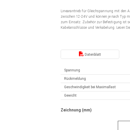
Elektrozylinder
Synchron-Asynchron | für 1-4 Elektrozylinder
Linearantrieb für Gleichspannung mit den 
Français (EUR)
Handsteuerung
zwischen 12-24V und können je nach Typ mit
Hubmagnete
zum Einsatz. Zubehör zur Befestigung ist s
Synchron-Asynchron | für 1-4 Elektrozylinder
Kabelanschlüsse und Verkabelung. Lesen Si
Italiano (EUR)
Schaltnetzteil
Nederlands (EUR)
Schaltnetzteil
Datenblatt
Polski (EUR)
Spannung
Rückmeldung
Norsk (NOK)
Geschwindigkeit bei Maximallast
Gewicht
Suomi (EUR)
Zeichnung (mm)
Svenska (SEK)