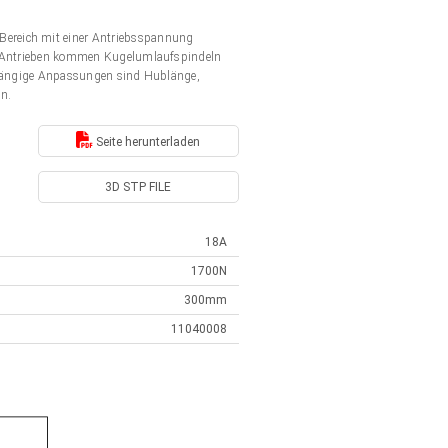
Bereich mit einer Antriebsspannung
en Antrieben kommen Kugelumlaufspindeln
. Gängige Anpassungen sind Hublänge,
en.
Seite herunterladen
3D STP FILE
18A
1700N
300mm
11040008