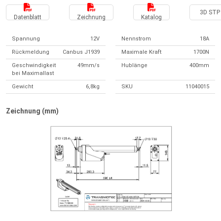
3D STP 
Datenblatt
Zeichnung
Katalog
Spannung
12V
Nennstrom
18A
Rückmeldung
Canbus J1939
Maximale Kraft
1700N
Geschwindigkeit
49mm/s
Hublänge
400mm
bei Maximallast
Gewicht
6,8kg
SKU
11040015
Zeichnung (mm)