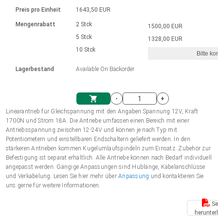
Sprache
Elektrozylinder
Ø12-43mm | 1-1800rpm | ≤ 2Nm
Steuerung 2-6 A
Bürstenlose Gleichstrommotoren
230 - 50 Hz | 110 - 60 Hz
Preis pro Einheit
1643,50 EUR
Synchron-Asynchron | für 1-4 Elektrozylinder
mit Planetengetriebe und internem
Gleichstrommotoren mit
Français (EUR)
Drehzahlregelung für die AIS-Serie
Mengenrabatt
2 Stck
1500,00 EUR
Einheitssystem
Hubmagnete
Handsteuerung
Treiber
Schneckengetriebe und Bürsten
5 Stck
1328,00 EUR
Italiano (EUR)
10 Stck
Synchron-Asynchron | für 1-4 Elektrozylinder
Ø 28-42| 1-1400 rpm | <= 290Ncm
Ø43-124mm | 31-425rpm | ≤ 41Nm
Bitte ko
VAT
Schaltnetzteil
Lagerbestand
Available On Backorder
Bürstenlose DC Motor Controller
Treiber für Gleichstrommotoren mit
Nederlands (EUR)
Schaltnetzteil
Bürsten Serie DPWM
-
+
Polski (EUR)
Linearantrieb für Gleichspannung mit den Angaben Spannung 12V, Kraft
Einkaufswagen
1700N und Strom 18A. Die Antriebe umfassen einen Bereich mit einer
Antriebsspannung zwischen 12-24V und können je nach Typ mit
Norsk (NOK)
Potentiometern und einstellbaren Endschaltern geliefert werden. In den
stärkeren Antrieben kommen Kugelumlaufspindeln zum Einsatz. Zubehör zur
Befestigung ist separat erhältlich. Alle Antriebe können nach Bedarf individuell
Suomi (EUR)
angepasst werden. Gängige Anpassungen sind Hublänge, Kabelanschlüsse
und Verkabelung. Lesen Sie hier mehr über
Anpassung
und kontaktieren Sie
uns gerne für weitere Informationen.
Svenska (SEK)
Se
herunter