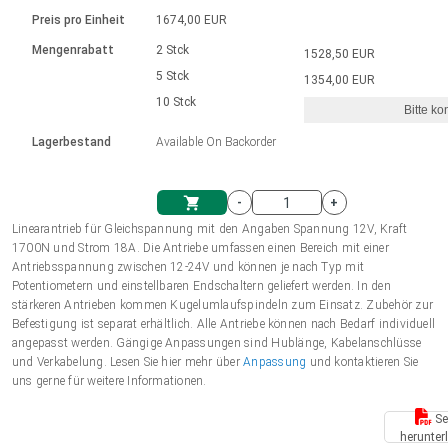
Sprache
Elektrozylinder
Ø12-43mm | 1-1800rpm | ≤ 2Nm
Steuerung 2-6 A
Bürstenlose Gleichstrommotoren
230 - 50 Hz | 110 - 60 Hz
Preis pro Einheit
1674,00 EUR
Synchron-Asynchron | für 1-4 Elektrozylinder
mit Planetengetriebe und internem
Gleichstrommotoren mit
Français (EUR)
Drehzahlregelung für die AIS-Serie
Mengenrabatt
2 Stck
1528,50 EUR
Einheitssystem
Hubmagnete
Handsteuerung
Treiber
Schneckengetriebe und Bürsten
5 Stck
1354,00 EUR
Italiano (EUR)
10 Stck
Synchron-Asynchron | für 1-4 Elektrozylinder
Ø 28-42| 1-1400 rpm | <= 290Ncm
Ø43-124mm | 31-425rpm | ≤ 41Nm
Bitte ko
VAT
Schaltnetzteil
Lagerbestand
Available On Backorder
Bürstenlose DC Motor Controller
Treiber für Gleichstrommotoren mit
Nederlands (EUR)
Schaltnetzteil
Bürsten Serie DPWM
-
+
Polski (EUR)
Linearantrieb für Gleichspannung mit den Angaben Spannung 12V, Kraft
Einkaufswagen
1700N und Strom 18A. Die Antriebe umfassen einen Bereich mit einer
Antriebsspannung zwischen 12-24V und können je nach Typ mit
Norsk (NOK)
Potentiometern und einstellbaren Endschaltern geliefert werden. In den
stärkeren Antrieben kommen Kugelumlaufspindeln zum Einsatz. Zubehör zur
Befestigung ist separat erhältlich. Alle Antriebe können nach Bedarf individuell
Suomi (EUR)
angepasst werden. Gängige Anpassungen sind Hublänge, Kabelanschlüsse
und Verkabelung. Lesen Sie hier mehr über
Anpassung
und kontaktieren Sie
uns gerne für weitere Informationen.
Svenska (SEK)
Se
herunter