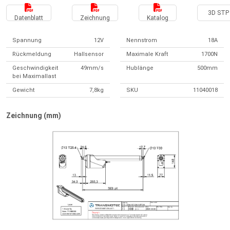
3D STP 
Datenblatt
Zeichnung
Katalog
Spannung
12V
Nennstrom
18A
Rückmeldung
Hallsensor
Maximale Kraft
1700N
Geschwindigkeit
49mm/s
Hublänge
500mm
bei Maximallast
Gewicht
7,8kg
SKU
11040018
Zeichnung (mm)