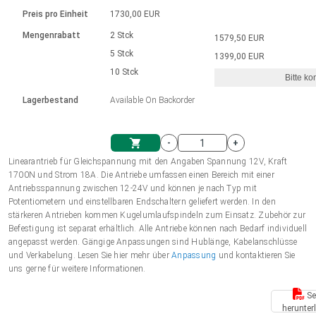
Sprache
Elektrozylinder
Ø12-43mm | 1-1800rpm | ≤ 2Nm
Steuerung 2-6 A
Bürstenlose Gleichstrommotoren
230 - 50 Hz | 110 - 60 Hz
Preis pro Einheit
1730,00 EUR
Synchron-Asynchron | für 1-4 Elektrozylinder
mit Planetengetriebe und internem
Gleichstrommotoren mit
Français (EUR)
Drehzahlregelung für die AIS-Serie
Mengenrabatt
2 Stck
1579,50 EUR
Einheitssystem
Hubmagnete
Handsteuerung
Treiber
Schneckengetriebe und Bürsten
5 Stck
1399,00 EUR
Italiano (EUR)
10 Stck
Synchron-Asynchron | für 1-4 Elektrozylinder
Ø 28-42| 1-1400 rpm | <= 290Ncm
Ø43-124mm | 31-425rpm | ≤ 41Nm
Bitte ko
VAT
Schaltnetzteil
Lagerbestand
Available On Backorder
Bürstenlose DC Motor Controller
Treiber für Gleichstrommotoren mit
Nederlands (EUR)
Schaltnetzteil
Bürsten Serie DPWM
-
+
Polski (EUR)
Linearantrieb für Gleichspannung mit den Angaben Spannung 12V, Kraft
Einkaufswagen
1700N und Strom 18A. Die Antriebe umfassen einen Bereich mit einer
Antriebsspannung zwischen 12-24V und können je nach Typ mit
Norsk (NOK)
Potentiometern und einstellbaren Endschaltern geliefert werden. In den
stärkeren Antrieben kommen Kugelumlaufspindeln zum Einsatz. Zubehör zur
Befestigung ist separat erhältlich. Alle Antriebe können nach Bedarf individuell
Suomi (EUR)
angepasst werden. Gängige Anpassungen sind Hublänge, Kabelanschlüsse
und Verkabelung. Lesen Sie hier mehr über
Anpassung
und kontaktieren Sie
uns gerne für weitere Informationen.
Svenska (SEK)
Se
herunter