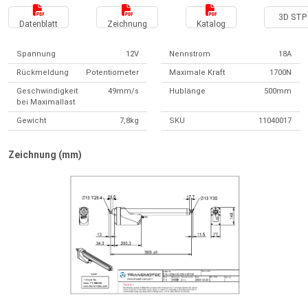
3D STP 
Datenblatt
Zeichnung
Katalog
Spannung
12V
Nennstrom
18A
Rückmeldung
Potentiometer
Maximale Kraft
1700N
Geschwindigkeit
49mm/s
Hublänge
500mm
bei Maximallast
Gewicht
7,8kg
SKU
11040017
Zeichnung (mm)