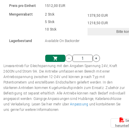
Sprache
Elektrozylinder
Ø12-43mm | 1-1800rpm | ≤ 2Nm
Steuerung 2-6 A
Bürstenlose Gleichstrommotoren
230 - 50 Hz | 110 - 60 Hz
Preis pro Einheit
1512,00 EUR
Synchron-Asynchron | für 1-4 Elektrozylinder
mit Planetengetriebe und internem
Gleichstrommotoren mit
Français (EUR)
Drehzahlregelung für die AIS-Serie
Mengenrabatt
2 Stck
1378,50 EUR
Einheitssystem
Hubmagnete
Handsteuerung
Treiber
Schneckengetriebe und Bürsten
5 Stck
1218,50 EUR
Italiano (EUR)
10 Stck
Synchron-Asynchron | für 1-4 Elektrozylinder
Ø 28-42| 1-1400 rpm | <= 290Ncm
Ø43-124mm | 31-425rpm | ≤ 41Nm
Bitte ko
VAT
Schaltnetzteil
Lagerbestand
Available On Backorder
Bürstenlose DC Motor Controller
Treiber für Gleichstrommotoren mit
Nederlands (EUR)
Schaltnetzteil
Bürsten Serie DPWM
-
+
Polski (EUR)
Linearantrieb für Gleichspannung mit den Angaben Spannung 24V, Kraft
Einkaufswagen
2600N und Strom 9A. Die Antriebe umfassen einen Bereich mit einer
Antriebsspannung zwischen 12-24V und können je nach Typ mit
Norsk (NOK)
Potentiometern und einstellbaren Endschaltern geliefert werden. In den
stärkeren Antrieben kommen Kugelumlaufspindeln zum Einsatz. Zubehör zur
Befestigung ist separat erhältlich. Alle Antriebe können nach Bedarf individuell
Suomi (EUR)
angepasst werden. Gängige Anpassungen sind Hublänge, Kabelanschlüsse
und Verkabelung. Lesen Sie hier mehr über
Anpassung
und kontaktieren Sie
uns gerne für weitere Informationen.
Svenska (SEK)
Se
herunter