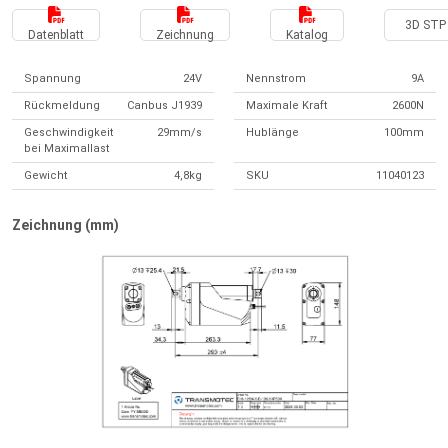
3D STP 
Datenblatt
Zeichnung
Katalog
Spannung
24V
Nennstrom
9A
Rückmeldung
Canbus J1939
Maximale Kraft
2600N
Geschwindigkeit
29mm/s
Hublänge
100mm
bei Maximallast
Gewicht
4,8kg
SKU
11040123
Zeichnung (mm)