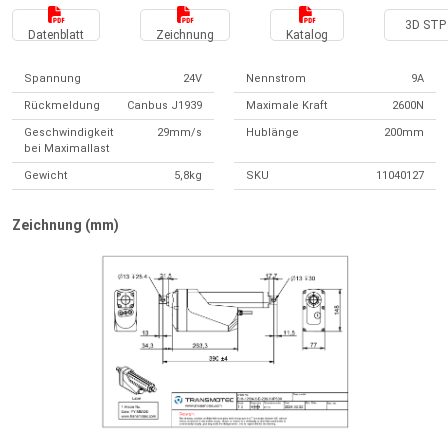
3D STP 
Datenblatt
Zeichnung
Katalog
Spannung
24V
Nennstrom
9A
Rückmeldung
Canbus J1939
Maximale Kraft
2600N
Geschwindigkeit
29mm/s
Hublänge
200mm
bei Maximallast
Gewicht
5,8kg
SKU
11040127
Zeichnung (mm)