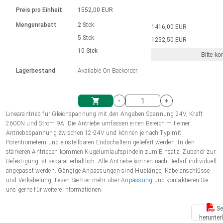
Sprache
Elektrozylinder
Ø12-43mm | 1-1800rpm | ≤ 2Nm
Steuerung 2-6 A
Bürstenlose Gleichstrommotoren
230 - 50 Hz | 110 - 60 Hz
Preis pro Einheit
1552,00 EUR
Synchron-Asynchron | für 1-4 Elektrozylinder
mit Planetengetriebe und internem
Gleichstrommotoren mit
Français (EUR)
Drehzahlregelung für die AIS-Serie
Mengenrabatt
2 Stck
1416,00 EUR
Einheitssystem
Hubmagnete
Handsteuerung
Treiber
Schneckengetriebe und Bürsten
5 Stck
1252,50 EUR
Italiano (EUR)
10 Stck
Synchron-Asynchron | für 1-4 Elektrozylinder
Ø 28-42| 1-1400 rpm | <= 290Ncm
Ø43-124mm | 31-425rpm | ≤ 41Nm
Bitte ko
VAT
Schaltnetzteil
Lagerbestand
Available On Backorder
Bürstenlose DC Motor Controller
Treiber für Gleichstrommotoren mit
Nederlands (EUR)
Schaltnetzteil
Bürsten Serie DPWM
-
+
Polski (EUR)
Linearantrieb für Gleichspannung mit den Angaben Spannung 24V, Kraft
Einkaufswagen
2600N und Strom 9A. Die Antriebe umfassen einen Bereich mit einer
Antriebsspannung zwischen 12-24V und können je nach Typ mit
Norsk (NOK)
Potentiometern und einstellbaren Endschaltern geliefert werden. In den
stärkeren Antrieben kommen Kugelumlaufspindeln zum Einsatz. Zubehör zur
Befestigung ist separat erhältlich. Alle Antriebe können nach Bedarf individuell
Suomi (EUR)
angepasst werden. Gängige Anpassungen sind Hublänge, Kabelanschlüsse
und Verkabelung. Lesen Sie hier mehr über
Anpassung
und kontaktieren Sie
uns gerne für weitere Informationen.
Svenska (SEK)
Se
herunter