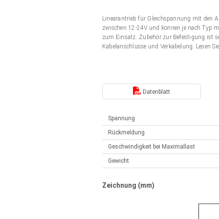
Elektrozylinder
Synchron-Asynchron | für 1-4 Elektrozylinder
Linearantrieb für Gleichspannung mit den 
Français (EUR)
Handsteuerung
zwischen 12-24V und können je nach Typ mit
Hubmagnete
zum Einsatz. Zubehör zur Befestigung ist s
Synchron-Asynchron | für 1-4 Elektrozylinder
Kabelanschlüsse und Verkabelung. Lesen Si
Italiano (EUR)
Schaltnetzteil
Nederlands (EUR)
Schaltnetzteil
Datenblatt
Polski (EUR)
Spannung
Rückmeldung
Norsk (NOK)
Geschwindigkeit bei Maximallast
Gewicht
Suomi (EUR)
Zeichnung (mm)
Svenska (SEK)