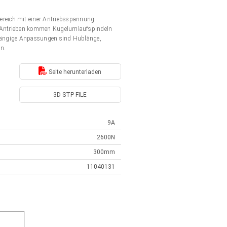
ereich mit einer Antriebsspannung
en Antrieben kommen Kugelumlaufspindeln
. Gängige Anpassungen sind Hublänge,
en.
Seite herunterladen
3D STP FILE
9A
2600N
300mm
11040131