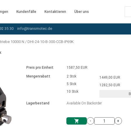
ngen
Kundenfälle
Kontaktieren
Über uns
92 35 30
info@transmotec.de
triebe 10000 N
/
DHI-24-10-B-300-CCB-IP69K
K
Preis pro Einheit
1587,50 EUR
Mengenrabatt
2 Stck
1449,00 EUR
5 Stck
1282,50 EUR
10 Stck
B
rnem Treiber
Lagerbestand
Available On Backorder
-
+