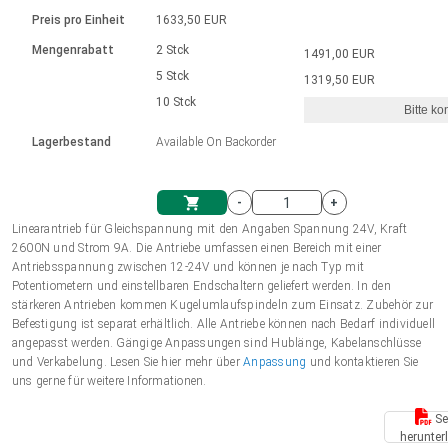
Sprache
Elektrozylinder
Ø12-43mm | 1-1800rpm | ≤ 2Nm
Steuerung 2-6 A
Bürstenlose Gleichstrommotoren
230 - 50 Hz | 110 - 60 Hz
Preis pro Einheit
1633,50 EUR
Synchron-Asynchron | für 1-4 Elektrozylinder
mit Planetengetriebe und internem
Gleichstrommotoren mit
Français (EUR)
Drehzahlregelung für die AIS-Serie
Mengenrabatt
2 Stck
1491,00 EUR
Einheitssystem
Hubmagnete
Handsteuerung
Treiber
Schneckengetriebe und Bürsten
5 Stck
1319,50 EUR
Italiano (EUR)
10 Stck
Synchron-Asynchron | für 1-4 Elektrozylinder
Ø 28-42| 1-1400 rpm | <= 290Ncm
Ø43-124mm | 31-425rpm | ≤ 41Nm
Bitte ko
VAT
Schaltnetzteil
Lagerbestand
Available On Backorder
Bürstenlose DC Motor Controller
Treiber für Gleichstrommotoren mit
Nederlands (EUR)
Schaltnetzteil
Bürsten Serie DPWM
-
+
Polski (EUR)
Linearantrieb für Gleichspannung mit den Angaben Spannung 24V, Kraft
Einkaufswagen
2600N und Strom 9A. Die Antriebe umfassen einen Bereich mit einer
Antriebsspannung zwischen 12-24V und können je nach Typ mit
Norsk (NOK)
Potentiometern und einstellbaren Endschaltern geliefert werden. In den
stärkeren Antrieben kommen Kugelumlaufspindeln zum Einsatz. Zubehör zur
Befestigung ist separat erhältlich. Alle Antriebe können nach Bedarf individuell
Suomi (EUR)
angepasst werden. Gängige Anpassungen sind Hublänge, Kabelanschlüsse
und Verkabelung. Lesen Sie hier mehr über
Anpassung
und kontaktieren Sie
uns gerne für weitere Informationen.
Svenska (SEK)
Se
herunter