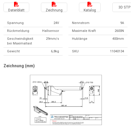
3D STP 
Datenblatt
Zeichnung
Katalog
Spannung
24V
Nennstrom
9A
Rückmeldung
Hallsensor
Maximale Kraft
2600N
Geschwindigkeit
29mm/s
Hublänge
400mm
bei Maximallast
Gewicht
6,8kg
SKU
11040134
Zeichnung (mm)